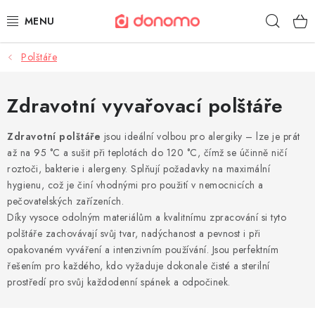
Přejít
Hleda
na
obsah
Polštáře
POLŠTÁŘE A PŘIKRÝVKY
MATRACE A TOPPERY
Zdravotní vyvařovací polštáře
NÁBYTEK
Zdravotní polštáře
jsou ideální volbou pro alergiky – lze je prát
až na 95 °C a sušit při teplotách do 120 °C, čímž se účinně ničí
roztoči, bakterie i alergeny. Splňují požadavky na maximální
OBLEČENÍ A OBUV
hygienu, což je činí vhodnými pro použití v nemocnicích a
pečovatelských zařízeních.
POVLEČENÍ A PROSTĚRADLA
Díky vysoce odolným materiálům a kvalitnímu zpracování si tyto
polštáře zachovávají svůj tvar, nadýchanost a pevnost i při
TEXTIL A KOBERCE
opakovaném vyváření a intenzivním používání. Jsou perfektním
řešením pro každého, kdo vyžaduje dokonale čisté a sterilní
POSTELE A ROŠTY
prostředí pro svůj každodenní spánek a odpočinek.