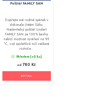
Polštář FAMILY SAN
Dopřejte své rodině spánek v
dokonale čistém lůžku.
Nastavitelný polštář Lindart
FAMILY SAN ze 100% bavlny
nabízí možnost vyváření na 95
°C, což spolehlivě ničí veškeré
roztoče....
(>5 ks)
Skladem
780 Kč
od
O
v