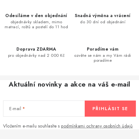
l
á
Odesíláme v den objednání
Snadná výměna a vrácení
d
objednávky skladem, mimo
do 30 dní od objednání
matrací, roštů a postelí do 11 hod
a
c
í
Doprava ZDARMA
Poradíme vám
p
pro objednávky nad 2 000 Kč
ozvěte se nám a my Vám rádi
r
poradíme
v
k
Aktuální novinky a akce na váš e-mail
y
v
ý
E-mail
PŘIHLÁSIT SE
p
i
s
Vložením e-mailu souhlasíte s
podmínkami ochrany osobních údajů
Z
u