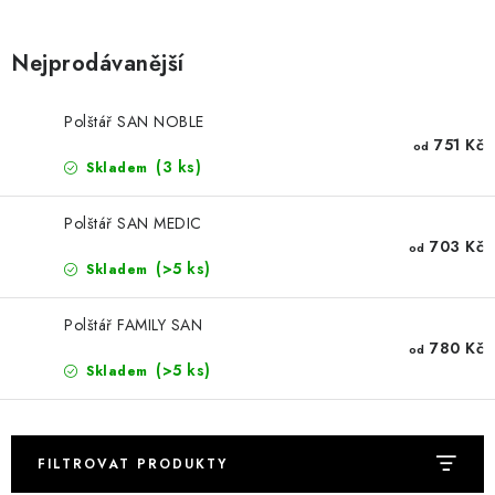
DEKORACE
Nejprodávanější
Kontakty
Doprava a platba
Výměna, reklamace a vrácení zboží
Obchodní podmínky
Polštář SAN NOBLE
O nás
Spolupráce s námi
Jak správně vybrat
751 Kč
od
Podmínky ochrany osobních údajů
(3 ks)
Cookies
Úvod
Skladem
Polštář SAN MEDIC
703 Kč
od
(>5 ks)
Skladem
Polštář FAMILY SAN
780 Kč
od
(>5 ks)
Skladem
FILTROVAT PRODUKTY