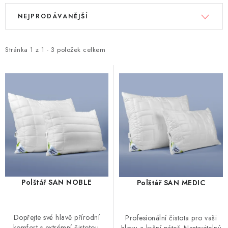
V
Ř
NEJPRODÁVANĚJŠÍ
ý
a
p
z
i
e
Stránka
1
z
1
-
3
položek celkem
s
n
p
í
r
p
o
r
d
o
u
d
k
u
t
k
ů
t
Polštář SAN NOBLE
Polštář SAN MEDIC
ů
Dopřejte své hlavě přírodní
Profesionální čistota pro vaši
komfort s extrémní čistotou.