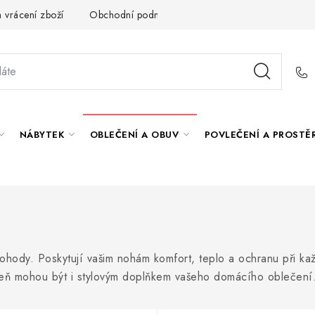
 vrácení zboží
Obchodní podmínky
O nás
Spolupráce s
NÁBYTEK
OBLEČENÍ A OBUV
POVLEČENÍ A PROSTĚ
ohody. Poskytují vašim nohám komfort, teplo a ochranu při k
veň mohou být i stylovým doplňkem vašeho domácího oblečení