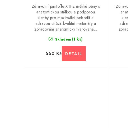
u
u
Zdravotní pantofle XTI z měkké pěny s
Zdravo
k
anatomickou stélkou a podporou
ana
k
klenby pro maximální pohodlí a
kle
t
zdravou chůzi. kvalitní materiály a
zdra
t
zpracování anatomicky tvarovaná...
zprac
ů
ů
(1 ks)
Skladem
550 Kč