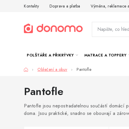
Přejít
Kontakty
Doprava a platba
Výměna, reklamace a
na
obsah
POLŠTÁŘE A PŘIKRÝVKY
MATRACE A TOPPERY
Domů
Oblečení a obuv
Pantofle
Pantofle
Pantofle jsou nepostradatelnou součástí domácí p
doma. Jsou praktické, snadno se obouvají a záro