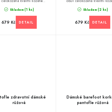
 celokožená kvalitní kožené...
obuv celokožená kvalitní kože
(1 ks)
(2 ks)
Skladem
Skladem
679 Kč
679 Kč
tofle zdravotní dámské
Dámské barefoot kor
růžová
pantofle růžová