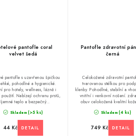
telové pantofle coral
Pantofle zdravotní pá
velvet šedá
černá
vé pantofle s uzavřenou špičkou
Celokožené zdravotní pantof
 lehké, pohodlné a hygienické.
tvarovanou stélkou pro pod
ní pro hotely, wellness, lázně i
klenby. Pohodlné, stabilní a vh
použití. Nabízejí ochranu prstů,
vnitřní i venkovní nošení. zdr
říjemné teplo a bezpečný...
obuv celokožená kvalitní kože
(>5 ks)
(4 ks)
Skladem
Skladem
44 Kč
749 Kč