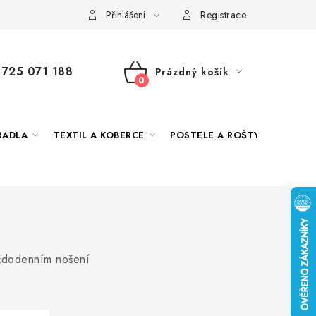
 námi
Jak správně vybrat
Podmínky ochrany osobních údajů
Přihlášení
Registrace
725 071 188
Prázdný košík
NÁKUPNÍ
KOŠÍK
RADLA
TEXTIL A KOBERCE
POSTELE A ROŠTY
DEKO
aždodenním nošení
.