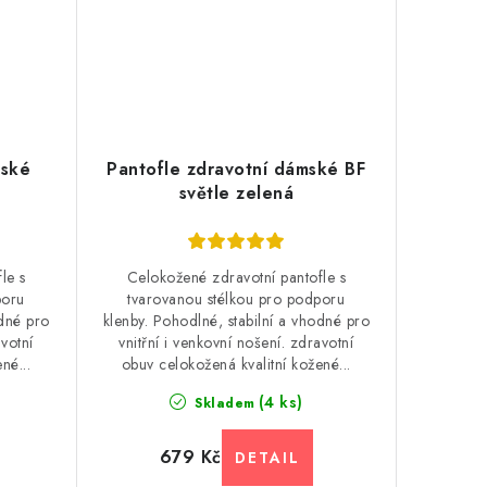
nské
Pantofle zdravotní dámské BF
světle zelená
le s
Celokožené zdravotní pantofle s
poru
tvarovanou stélkou pro podporu
odné pro
klenby. Pohodlné, stabilní a vhodné pro
avotní
vnitřní i venkovní nošení. zdravotní
né...
obuv celokožená kvalitní kožené...
(4 ks)
Skladem
679 Kč