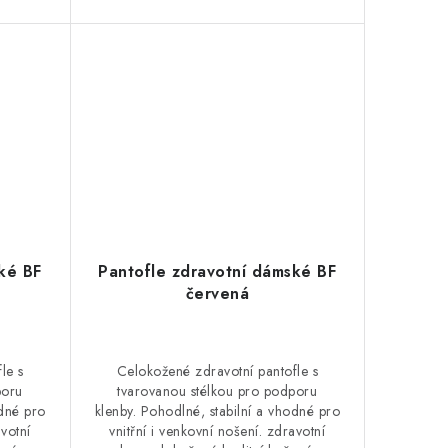
ké BF
Pantofle zdravotní dámské BF
červená
le s
Celokožené zdravotní pantofle s
poru
tvarovanou stélkou pro podporu
odné pro
klenby. Pohodlné, stabilní a vhodné pro
avotní
vnitřní i venkovní nošení. zdravotní