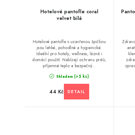
Hotelové pantofle coral
Panto
velvet bílá
Hotelové pantofle s uzavřenou špičkou
Zdravo
jsou lehké, pohodlné a hygienické.
ana
Ideální pro hotely, wellness, lázně i
kle
domácí použití. Nabízejí ochranu prstů,
zdra
příjemné teplo a bezpečný...
zprac
(>5 ks)
Skladem
44 Kč