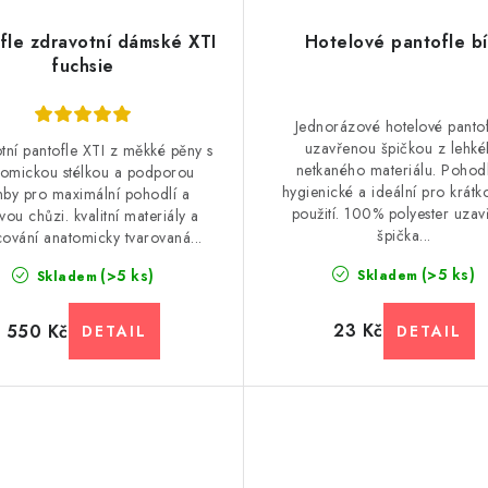
fle zdravotní dámské XTI
Hotelové pantofle bí
fuchsie
Jednorázové hotelové pantof
uzavřenou špičkou z lehk
tní pantofle XTI z měkké pěny s
netkaného materiálu. Pohod
tomickou stélkou a podporou
hygienické a ideální pro krát
nby pro maximální pohodlí a
použití. 100% polyester uzav
vou chůzi. kvalitní materiály a
špička...
ování anatomicky tvarovaná...
(>5 ks)
(>5 ks)
Skladem
Skladem
23 Kč
550 Kč