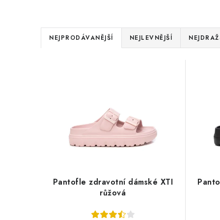
Ř
NEJPRODÁVANĚJŠÍ
NEJLEVNĚJŠÍ
NEJDRAŽ
a
V
z
ý
e
p
n
i
í
s
p
p
r
r
o
Pantofle zdravotní dámské XTI
Panto
růžová
o
d
d