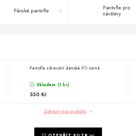
Pantofle pro
Pánské pantofle
návštěvy
Pantofle zdravotní dámské XTI černá
Skladem
(1 ks)
550 Kč
Zobrazit více produktů
OTEVŘÍT FILTR