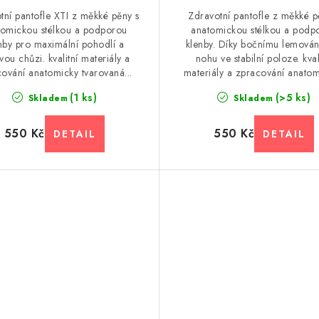
tní pantofle XTI z měkké pěny s
Zdravotní pantofle z měkké p
tomickou stélkou a podporou
anatomickou stélkou a podp
nby pro maximální pohodlí a
klenby. Díky bočnímu lemován
vou chůzi. kvalitní materiály a
nohu ve stabilní poloze. kval
ování anatomicky tvarovaná...
materiály a zpracování anatomi
(1 ks)
(>5 ks)
Skladem
Skladem
550 Kč
550 Kč