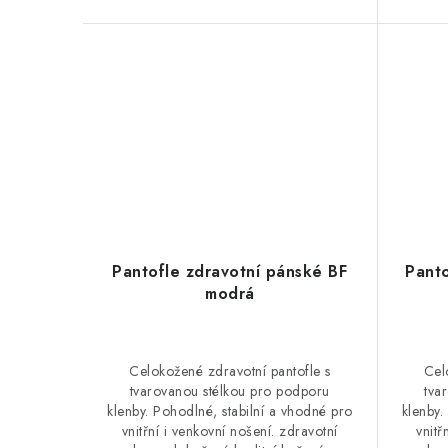
Pantofle zdravotní pánské BF
Panto
modrá
Celokožené zdravotní pantofle s
Cel
tvarovanou stélkou pro podporu
tva
klenby. Pohodlné, stabilní a vhodné pro
klenby.
vnitřní i venkovní nošení. zdravotní
vnitř