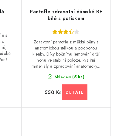
lá
Pantofle zdravotní dámské BF
bílé s potiskem
le s
ého
Zdravotní pantofle z měkké pěny s
lné,
anatomickou stélkou a podporou
kodobé
klenby. Díky bočnímu lemování drží
řená
nohu ve stabilní poloze. kvalitní
materiály a zpracování anatomicky...
(5 ks)
Skladem
550 Kč