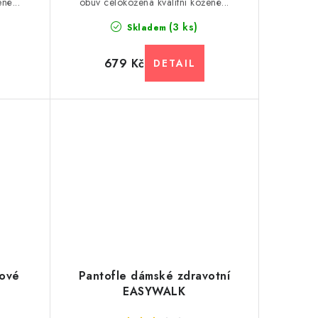
né...
obuv celokožená kvalitní kožené...
(3 ks)
Skladem
679 Kč
kové
Pantofle dámské zdravotní
EASYWALK