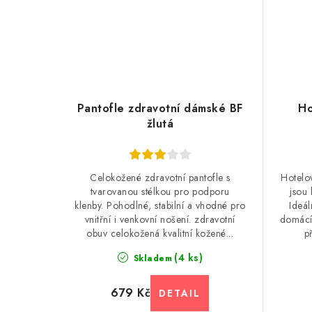
Pantofle zdravotní dámské BF
Ho
žlutá
Celokožené zdravotní pantofle s
Hotelo
tvarovanou stélkou pro podporu
jsou
klenby. Pohodlné, stabilní a vhodné pro
Ideál
vnitřní i venkovní nošení. zdravotní
domácí 
obuv celokožená kvalitní kožené...
p
(4 ks)
Skladem
679 Kč