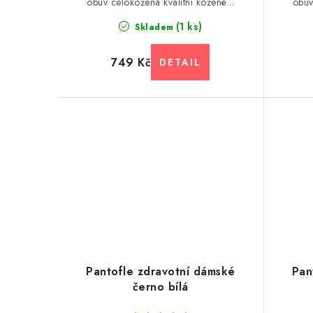
obuv celokožená kvalitní kožené...
obuv
(1 ks)
Skladem
749 Kč
Pantofle zdravotní dámské
Pan
černo bílá