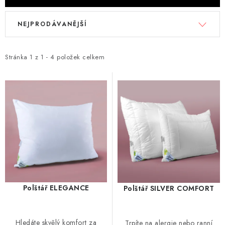
V
Ř
NEJPRODÁVANĚJŠÍ
ý
a
p
z
i
e
Stránka
1
z
1
-
4
položek celkem
s
n
p
í
r
p
o
r
d
o
u
d
k
u
t
k
ů
t
Polštář ELEGANCE
Polštář SILVER COMFORT
ů
Hledáte skvělý komfort za
Trpíte na alergie nebo ranní