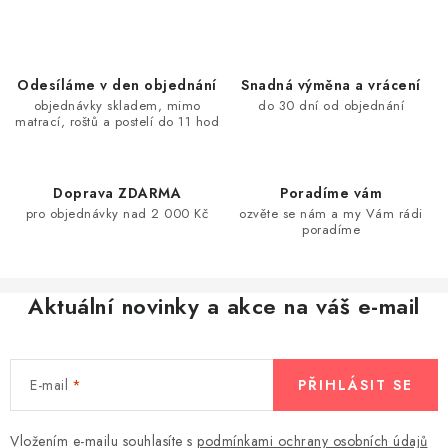
O
v
l
á
Odesíláme v den objednání
Snadná výměna a vrácení
d
objednávky skladem, mimo
do 30 dní od objednání
matrací, roštů a postelí do 11 hod
a
c
í
Doprava ZDARMA
Poradíme vám
p
pro objednávky nad 2 000 Kč
ozvěte se nám a my Vám rádi
r
poradíme
v
k
Aktuální novinky a akce na váš e-mail
y
v
ý
E-mail
PŘIHLÁSIT SE
p
i
s
Vložením e-mailu souhlasíte s
podmínkami ochrany osobních údajů