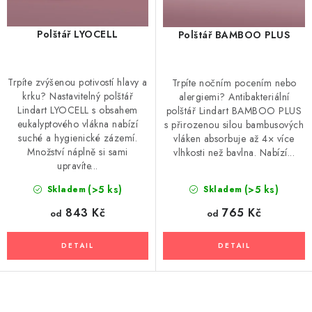
Polštář LYOCELL
Polštář BAMBOO PLUS
Trpíte zvýšenou potivostí hlavy a
Trpíte nočním pocením nebo
krku? Nastavitelný polštář
alergiemi? Antibakteriální
Lindart LYOCELL s obsahem
polštář Lindart BAMBOO PLUS
eukalyptového vlákna nabízí
s přirozenou silou bambusových
suché a hygienické zázemí.
vláken absorbuje až 4× více
Množství náplně si sami
vlhkosti než bavlna. Nabízí...
upravíte...
(>5 ks)
(>5 ks)
Skladem
Skladem
843 Kč
765 Kč
od
od