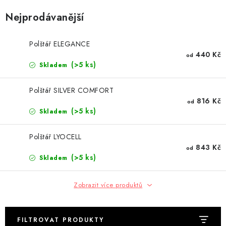
DEKORACE
Nejprodávanější
Kontakty
Doprava a platba
Polštář ELEGANCE
Výměna, reklamace a vrácení zboží
Obchodní podmínky
440 Kč
od
O nás
Spolupráce s námi
Jak správně vybrat
(>5 ks)
Skladem
Podmínky ochrany osobních údajů
Cookies
Úvod
Polštář SILVER COMFORT
816 Kč
od
(>5 ks)
Skladem
Polštář LYOCELL
843 Kč
od
(>5 ks)
Skladem
Zobrazit více produktů
FILTROVAT PRODUKTY