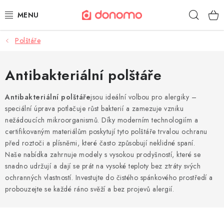
Přejít
Hleda
na
obsah
Polštáře
POLŠTÁŘE A PŘIKRÝVKY
MATRACE A TOPPERY
Antibakteriální polštáře
NÁBYTEK
Antibakteriální polštáře
jsou ideální volbou pro alergiky –
speciální úprava potlačuje růst bakterií a zamezuje vzniku
nežádoucích mikroorganismů. Díky moderním technologiím a
OBLEČENÍ A OBUV
certifikovaným materiálům poskytují tyto polštáře trvalou ochranu
před roztoči a plísněmi, které často způsobují neklidné spaní.
POVLEČENÍ A PROSTĚRADLA
Naše nabídka zahrnuje modely s vysokou prodyšností, které se
snadno udržují a dají se prát na vysoké teploty bez ztráty svých
TEXTIL A KOBERCE
ochranných vlastností. Investujte do čistého spánkového prostředí a
probouzejte se každé ráno svěží a bez projevů alergií.
POSTELE A ROŠTY