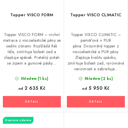
Topper VISCO FORM
Topper VISCO CLIMATIC
Topper VISCO FORM – vrchní
Topper VISCO CLIMATIC –
matrace z viscoelastické pěny se
paměťová + PUR
sedmi zónami. Rozkládá tlak
pěna. Dvouvrstvý topper z
těla, zmírňuje bolesti zad a
viscoelastické a PUR pěny.
zlepšuje spánek. Pratelný potah
Zlepšuje kvalitu spánku,
se zipem a gumové pásky....
zmírňuje bolesti zad, vyrovnává
nerovnosti a zabraňuje...
(1 ks)
(2 ks)
Skladem
Skladem
2 635 Kč
5 950 Kč
od
od
Doprava zdarma