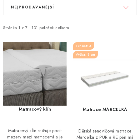
V
Ř
NEJPRODÁVANĚJŠÍ
ý
a
p
z
i
e
Stránka
1
z
7
-
131
položek celkem
s
n
p
í
Tuhost: 3
r
p
Výška: 8 cm
o
r
d
o
u
d
k
u
t
k
ů
t
Matracový klín
Matrace MARCELKA
ů
Matracový klín snižuje pocit
Dětská sendvičová matrace
mezery mezi matracemi a je
Marcelka z PUR a RE pěn má