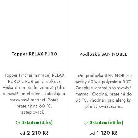
Topper RELAX PURO
Podložka SAN NOBLE
Topper (vrchní matrace) RELAX
Ložní podložka SAN NOBLE z
PURO z PUR pěny, celková
bavlny 50% a polyesteru 50%.
výška 6 cm. Sedmizónové jádro
Zatepluje, chrání a vyrovnává
s masážním efektem, zatepluje a
matraci. Odolná, pratelná do
vyrovnává matraci. Potah
95 °C, vhodná i pro alergiky.
pratelný na 60 °C.
plní vyrovnávací a...
zateplovací,...
(4 ks)
(>5 ks)
Skladem
Skladem
2 210 Kč
1 120 Kč
od
od