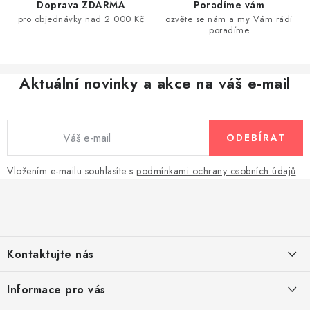
í
Doprava ZDARMA
Poradíme vám
v
pro objednávky nad 2 000 Kč
ozvěte se nám a my Vám rádi
ý
poradíme
p
i
Aktuální novinky a akce na váš e-mail
s
u
ODEBÍRAT
Vložením e-mailu souhlasíte s
podmínkami ochrany osobních údajů
Z
á
p
a
Kontaktujte nás
t
í
Pomůžeme vám s výběrem
Informace pro vás
Potřebujete s něčím poradit? Jsme tu pro vás!