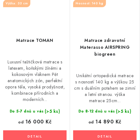
Výška: 33 cm
Nosnost: 140 kg
Matrace TOMAN
Matrace zdravotní
Materasso AIRSPRING
biogreen
Luxusní taštičková matrace s
latexem, koňskými žíněmi a
kokosovým vláknem Pět
Unikátní ortopedická matrace
anatomických zón, perfektní
s nosností 140 kg a výškou 25
opora těla, vysoká prodyšnost,
cm s duálním potahem se zimní
kombinace přírodních a
a letní stranou. výška
moderních...
matrace 25cm...
(>5 ks)
(>5 ks)
Do 5-7 dnů u vás
Do 8-12 dnů u vás
16 000 Kč
14 890 Kč
od
od