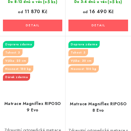
(>5 ks)
(>5 ks)
Do 8-12 dnů u vás
Do 3-4 dnů u vás
11 870 Kč
16 490 Kč
od
od
Doprava zdarma
Doprava zdarma
Tuhost: 3
Tuhost: 3
Výška: 23 cm
Výška: 20 cm
Nosnost: 150 kg
Nosnost: 150 kg
Dárek zdarma
Matrace Magniflex RIPOSO
Matrace Magniflex RIPOSO
9 Evo
8 Evo
Zdravotní ortopedická matrace
Zdravotní ortopedická matrace s