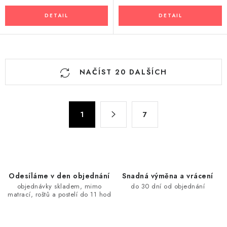
O
NAČÍST 20 DALŠÍCH
v
l
á
S
d
1
7
t
a
r
c
á
n
í
k
p
Odesíláme v den objednání
Snadná výměna a vrácení
o
r
objednávky skladem, mimo
do 30 dní od objednání
v
v
matrací, roštů a postelí do 11 hod
á
k
n
y