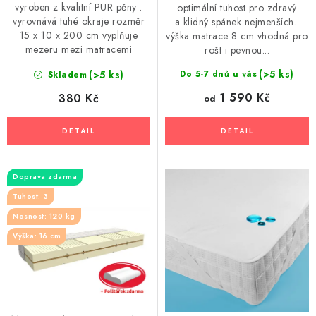
vyroben z kvalitní PUR pěny .
optimální tuhost pro zdravý
vyrovnává tuhé okraje rozměr
a klidný spánek nejmenších.
15 x 10 x 200 cm vyplňuje
výška matrace 8 cm vhodná pro
mezeru mezi matracemi
rošt i pevnou...
(>5 ks)
(>5 ks)
Do 5-7 dnů u vás
Skladem
1 590 Kč
380 Kč
od
Doprava zdarma
Tuhost: 3
Nosnost: 120 kg
Výška: 16 cm