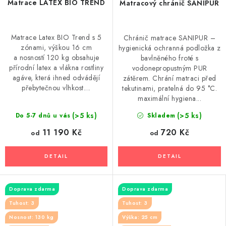
Matrace LATEX BIO TREND
Matracový chránič SANIPUR
Matrace Latex BIO Trend s 5
Chránič matrace SANIPUR –
zónami, výškou 16 cm
hygienická ochranná podložka z
a nosností 120 kg obsahuje
bavlněného froté s
přírodní latex a vlákna rostliny
vodonepropustným PUR
agáve, která ihned odvádějí
zátěrem. Chrání matraci před
přebytečnou vlhkost....
tekutinami, pratelná do 95 °C.
maximální hygiena...
(>5 ks)
(>5 ks)
Do 5-7 dnů u vás
Skladem
11 190 Kč
720 Kč
od
od
Doprava zdarma
Doprava zdarma
Tuhost: 3
Tuhost: 3
Nosnost: 130 kg
Výška: 25 cm