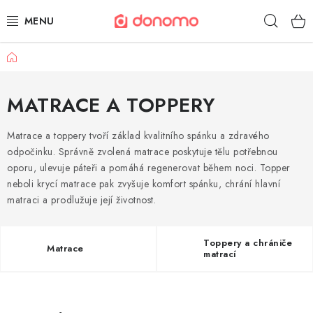
Přejít
Hleda
na
obsah
Domů
POLŠTÁŘE A PŘIKRÝVKY
MATRACE A TOPPERY
MATRACE A TOPPERY
NÁBYTEK
Matrace a toppery tvoří základ kvalitního spánku a zdravého
odpočinku. Správně zvolená matrace poskytuje tělu potřebnou
oporu, ulevuje páteři a pomáhá regenerovat během noci. Topper
OBLEČENÍ A OBUV
neboli krycí matrace pak zvyšuje komfort spánku, chrání hlavní
matraci a prodlužuje její životnost.
POVLEČENÍ A PROSTĚRADLA
TEXTIL A KOBERCE
Toppery a chrániče
Matrace
matrací
POSTELE A ROŠTY