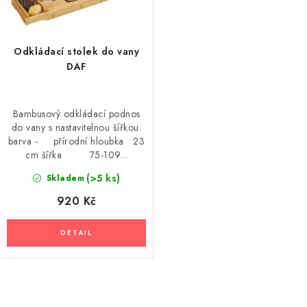
k
u
t
k
ů
t
Odkládací stolek do vany
ů
DAF
Bambusový odkládací podnos
do vany s nastavitelnou šířkou.
barva - přírodní hloubka 23
cm šířka 75-109...
(>5 ks)
Skladem
920 Kč
O