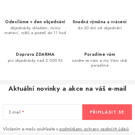
v
l
á
Odesíláme v den objednání
Snadná výměna a vrácení
d
objednávky skladem, mimo
do 30 dní od objednání
matrací, roštů a postelí do 11 hod
a
c
í
Doprava ZDARMA
Poradíme vám
p
pro objednávky nad 2 000 Kč
ozvěte se nám a my Vám rádi
r
poradíme
v
k
Aktuální novinky a akce na váš e-mail
y
v
ý
E-mail
PŘIHLÁSIT SE
p
i
s
Vložením e-mailu souhlasíte s
podmínkami ochrany osobních údajů