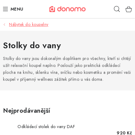
Přejít
Hleda
na
obsah
Nábytek do koupelny
POLŠTÁŘE A PŘIKRÝVKY
MATRACE A TOPPERY
Stolky do vany
NÁBYTEK
Stolky do vany jsou dokonalým doplňkem pro všechny, kteří si chtějí
užít relaxační koupel naplno. Poslouží jako praktická odkládací
plocha na knihu, sklenku vína, svíčku nebo kosmetiku a promění vaši
OBLEČENÍ A OBUV
koupel v příjemný wellness zážitek přímo u vás doma.
POVLEČENÍ A PROSTĚRADLA
TEXTIL A KOBERCE
Nejprodávanější
POSTELE A ROŠTY
Odkládací stolek do vany DAF
920 Kč