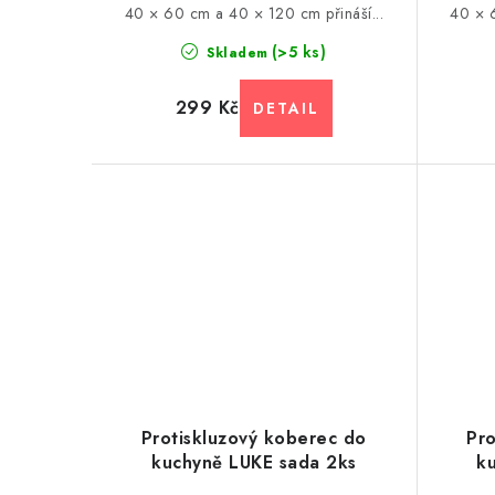
t
40 × 60 cm a 40 × 120 cm přináší...
40 × 6
ů
ů
(>5 ks)
Skladem
299 Kč
Protiskluzový koberec do
Pro
kuchyně LUKE sada 2ks
k