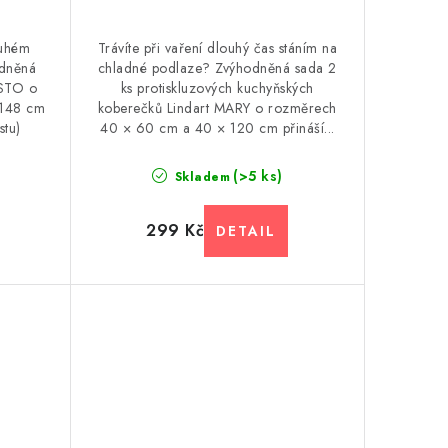
ouhém
Trávíte při vaření dlouhý čas stáním na
odněná
chladné podlaze? Zvýhodněná sada 2
USTO o
ks protiskluzových kuchyňských
 148 cm
koberečků Lindart MARY o rozměrech
tu)
40 × 60 cm a 40 × 120 cm přináší...
(>5 ks)
Skladem
299 Kč