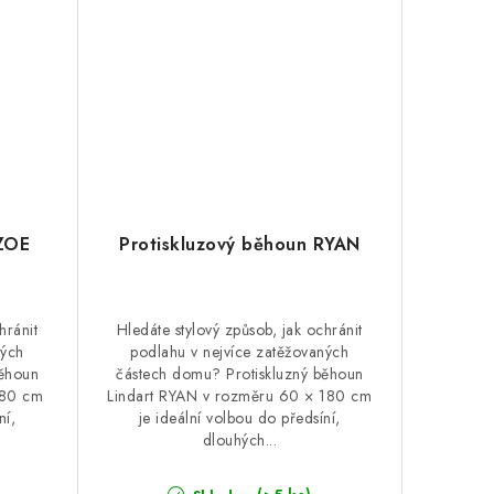
 ZOE
Protiskluzový běhoun RYAN
hránit
Hledáte stylový způsob, jak ochránit
ných
podlahu v nejvíce zatěžovaných
běhoun
částech domu? Protiskluzný běhoun
180 cm
Lindart RYAN v rozměru 60 × 180 cm
ní,
je ideální volbou do předsíní,
dlouhých...