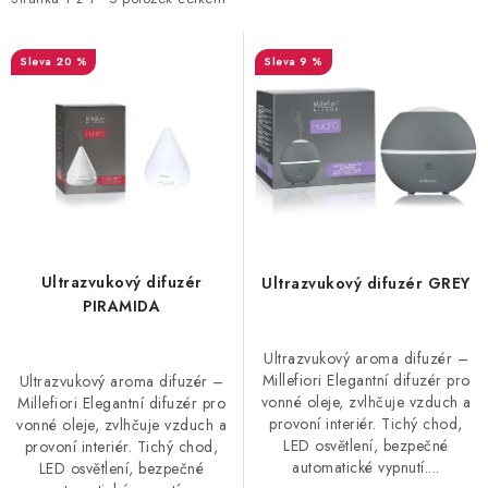
i
e
s
n
p
í
20 %
9 %
r
p
o
r
d
o
u
d
k
u
t
k
ů
t
Ultrazvukový difuzér
Ultrazvukový difuzér GREY
ů
PIRAMIDA
Ultrazvukový aroma difuzér –
Millefiori Elegantní difuzér pro
Ultrazvukový aroma difuzér –
vonné oleje, zvlhčuje vzduch a
Millefiori Elegantní difuzér pro
provoní interiér. Tichý chod,
vonné oleje, zvlhčuje vzduch a
LED osvětlení, bezpečné
provoní interiér. Tichý chod,
automatické vypnutí....
LED osvětlení, bezpečné