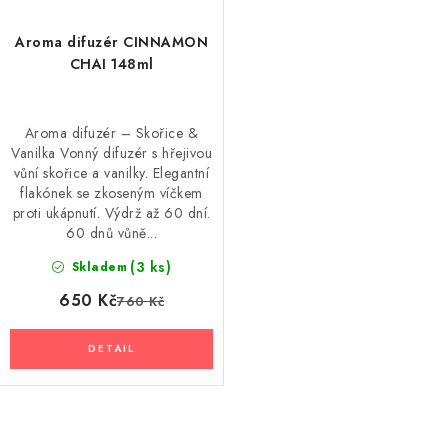
Aroma difuzér CINNAMON
CHAI 148ml
Aroma difuzér – Skořice &
Vanilka Vonný difuzér s hřejivou
vůní skořice a vanilky. Elegantní
flakónek se zkoseným víčkem
proti ukápnutí. Výdrž až 60 dní.
60 dnů vůně...
(3 ks)
Skladem
650 Kč
760 Kč
O