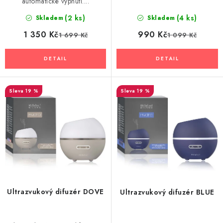
automatické vypnutí....
(2 ks)
(4 ks)
Skladem
Skladem
1 350 Kč
990 Kč
1 699 Kč
1 099 Kč
19 %
19 %
Ultrazvukový difuzér DOVE
Ultrazvukový difuzér BLUE