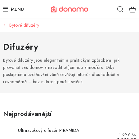
Přejít
Hleda
na
obsah
Bytové difuzéry
POLŠTÁŘE A PŘIKRÝVKY
MATRACE A TOPPERY
Difuzéry
NÁBYTEK
Bytové difuzéry jsou elegantním a praktickým způsobem, jak
provonět váš domov a navodit příjemnou atmosféru. Díky
postupnému uvolňování vůně osvěžují interiér dlouhodobě a
OBLEČENÍ A OBUV
rovnoměrně – bez nutnosti použití svíček.
POVLEČENÍ A PROSTĚRADLA
TEXTIL A KOBERCE
Nejprodávanější
POSTELE A ROŠTY
Ultrazvukový difuzér PIRAMIDA
1 699 Kč