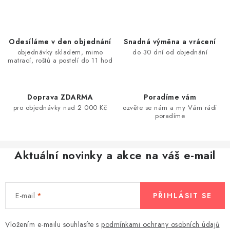
v
l
á
Odesíláme v den objednání
Snadná výměna a vrácení
d
objednávky skladem, mimo
do 30 dní od objednání
matrací, roštů a postelí do 11 hod
a
c
í
Doprava ZDARMA
Poradíme vám
p
pro objednávky nad 2 000 Kč
ozvěte se nám a my Vám rádi
r
poradíme
v
k
Aktuální novinky a akce na váš e-mail
y
v
ý
E-mail
PŘIHLÁSIT SE
p
i
s
Vložením e-mailu souhlasíte s
podmínkami ochrany osobních údajů