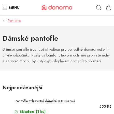
Přejít
Hleda
na
obsah
Pantofle
POLŠTÁŘE A PŘIKRÝVKY
MATRACE A TOPPERY
Dámské pantofle
NÁBYTEK
Dámské pantofle jsou ideální volbou pro pohodlné domácí nošení i
chvíle odpočinku. Poskytují komfort, teplo a ochranu pro vaše nohy
a zároveň mohou být i stylovým doplňkem domácího oblečení.
OBLEČENÍ A OBUV
POVLEČENÍ A PROSTĚRADLA
Nejprodávanější
TEXTIL A KOBERCE
POSTELE A ROŠTY
Pantofle zdravotní dámské XTI růžová
550 Kč
(1 ks)
Skladem