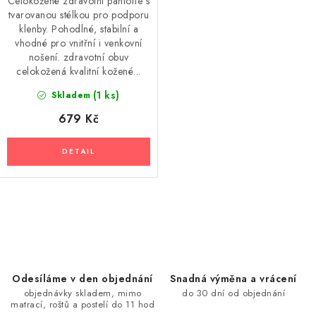
Celokožené zdravotní pantofle s
tvarovanou stélkou pro podporu
klenby. Pohodlné, stabilní a
vhodné pro vnitřní i venkovní
nošení. zdravotní obuv
celokožená kvalitní kožené...
(1 ks)
Skladem
679 Kč
O
v
l
á
Odesíláme v den objednání
Snadná výměna a vrácení
d
objednávky skladem, mimo
do 30 dní od objednání
matrací, roštů a postelí do 11 hod
a