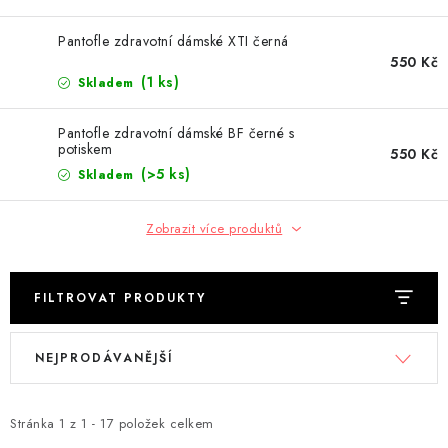
DEKORACE
Pantofle zdravotní dámské XTI černá
Kontakty
Doprava a platba
550 Kč
(1 ks)
Skladem
Výměna, reklamace a vrácení zboží
Obchodní podmínky
O nás
Spolupráce s námi
Jak správně vybrat
Pantofle zdravotní dámské BF černé s
potiskem
Podmínky ochrany osobních údajů
Cookies
Úvod
550 Kč
(>5 ks)
Skladem
Zobrazit více produktů
FILTROVAT PRODUKTY
V
Ř
NEJPRODÁVANĚJŠÍ
ý
a
p
z
i
e
Stránka
1
z
1
-
17
položek celkem