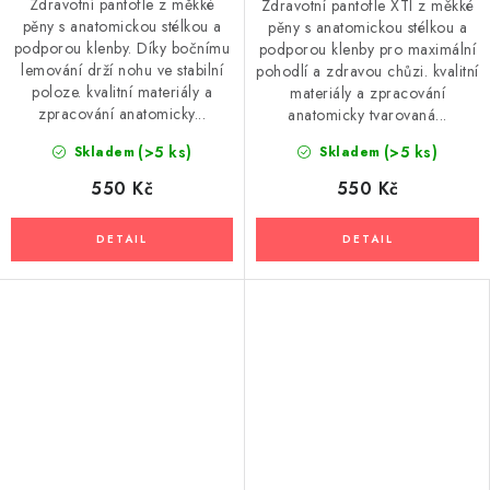
Zdravotní pantofle z měkké
Zdravotní pantofle XTI z měkké
pěny s anatomickou stélkou a
pěny s anatomickou stélkou a
podporou klenby. Díky bočnímu
podporou klenby pro maximální
lemování drží nohu ve stabilní
pohodlí a zdravou chůzi. kvalitní
poloze. kvalitní materiály a
materiály a zpracování
zpracování anatomicky...
anatomicky tvarovaná...
(>5 ks)
(>5 ks)
Skladem
Skladem
550 Kč
550 Kč