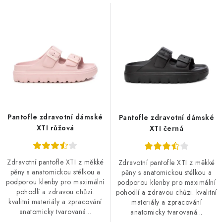
s
n
p
í
r
p
o
r
d
o
u
d
k
u
t
k
ů
t
Pantofle zdravotní dámské
Pantofle zdravotní dámské
ů
XTI růžová
XTI černá
Zdravotní pantofle XTI z měkké
Zdravotní pantofle XTI z měkké
pěny s anatomickou stélkou a
pěny s anatomickou stélkou a
podporou klenby pro maximální
podporou klenby pro maximální
pohodlí a zdravou chůzi.
pohodlí a zdravou chůzi. kvalitní
kvalitní materiály a zpracování
materiály a zpracování
anatomicky tvarovaná...
anatomicky tvarovaná...