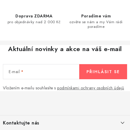
c
í
Doprava ZDARMA
Poradíme vám
p
pro objednávky nad 2 000 Kč
ozvěte se nám a my Vám rádi
r
poradíme
v
k
Aktuální novinky a akce na váš e-mail
y
v
ý
E-mail
PŘIHLÁSIT SE
p
i
s
Vložením e-mailu souhlasíte s
podmínkami ochrany osobních údajů
Z
u
á
p
a
Kontaktujte nás
t