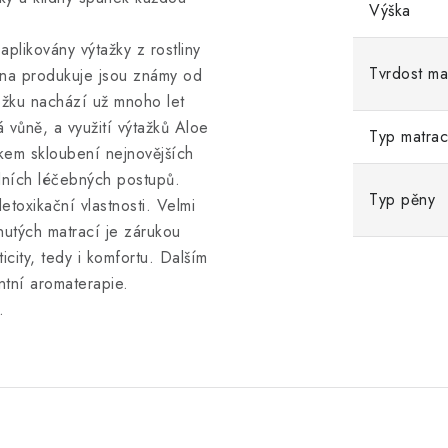
Výška
aplikovány výtažky z rostliny
Tvrdost ma
lina produkuje jsou známy od
ožku nachází už mnoho let
 vůně, a využití výtažků Aloe
Typ matra
kem skloubení nejnovějších
dních léčebných postupů.
Typ pěny
etoxikační vlastnosti. Velmi
utých matrací je zárukou
ticity, tedy i komfortu. Dalším
ntní aromaterapie.
.