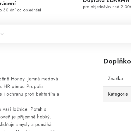
Doprava ZDARMA
rácení
pro objednávky nad 2 00
o 30 dní od objednání
Doplňko
Značka
é pěně Honey. Jemná medová
 s HR pěnou Propolis
e i ochranu proti bakteriím a
Kategorie
o vaší ložnice. Potah s
roveň je příjemně hebký.
klidňuje smysly a pomáhá