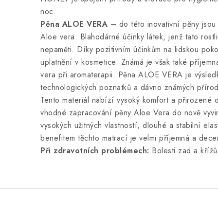
noc.
Pěna ALOE VERA
– do této inovativní pěny jsou 
Aloe vera. Blahodárné účinky látek, jenž tato rost
nepaměti. Díky pozitivním účinkům na lidskou pok
uplatnění v kosmetice. Známá je však také příjemná
vera při aromaterapii. Pěna ALOE VERA je výsled
technologických poznatků a dávno známých příro
Tento materiál nabízí vysoký komfort a přirozené d
vhodné zapracování pěny Aloe Vera do nově vyvin
vysokých užitných vlastností, dlouhé a stabilní elas
benefitem těchto matrací je velmi příjemná a dece
Při zdravotních problémech:
Bolesti zad a křížů