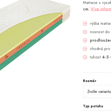
Matrace s vyso
cm.
Více infor
výška matra
nosnost do
prodloužen
vhodná pro 
tuhost
4-5
v
Rozměr
Typ potahu