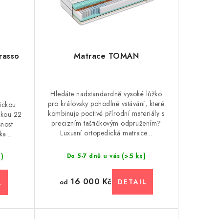
rasso
Matrace TOMAN
Hledáte nadstandardně vysoké lůžko
pro královsky pohodlné vstávání, které
gickou
kombinuje poctivé přírodní materiály s
škou 22
precizním taštičkovým odpružením?
nost
Luxusní ortopedická matrace...
a...
(>5 ks)
s)
Do 5-7 dnů u vás
16 000 Kč
od