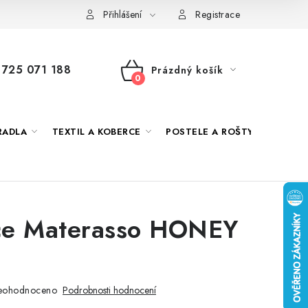
 námi
Jak správně vybrat
Podmínky ochrany osobních údajů
Přihlášení
Registrace
725 071 188
Prázdný košík
NÁKUPNÍ
KOŠÍK
RADLA
TEXTIL A KOBERCE
POSTELE A ROŠTY
DEKO
ce Materasso HONEY
eohodnoceno
Podrobnosti hodnocení