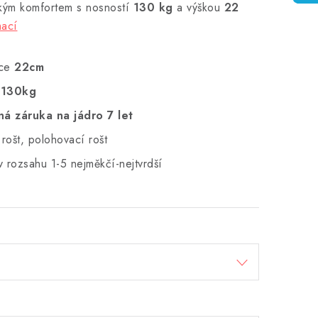
kým komfortem s nosností
130 kg
a výškou
22
mací
ce
22cm
130kg
á záruka na jádro 7 let
rošt, polohovací rošt
 rozsahu 1-5 nejměkčí-nejtvrdší