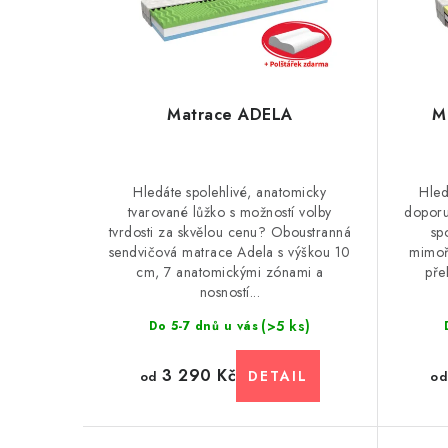
Matrace ADELA
M
Hledáte spolehlivé, anatomicky
Hled
tvarované lůžko s možností volby
doporu
tvrdosti za skvělou cenu? Oboustranná
sp
sendvičová matrace Adela s výškou 10
mimoř
cm, 7 anatomickými zónami a
pře
nosností...
(>5 ks)
Do 5-7 dnů u vás
3 290 Kč
od
od