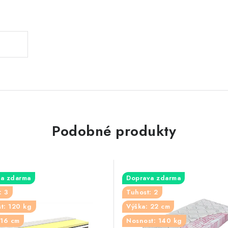
.
Podobné produkty
a zdarma
Doprava zdarma
: 3
Tuhost: 2
t: 120 kg
Výška: 22 cm
 16 cm
Nosnost: 140 kg