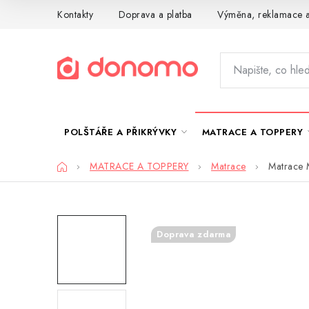
Přejít
Kontakty
Doprava a platba
Výměna, reklamace a
na
obsah
POLŠTÁŘE A PŘIKRÝVKY
MATRACE A TOPPERY
Domů
MATRACE A TOPPERY
Matrace
Matrace 
Doprava zdarma