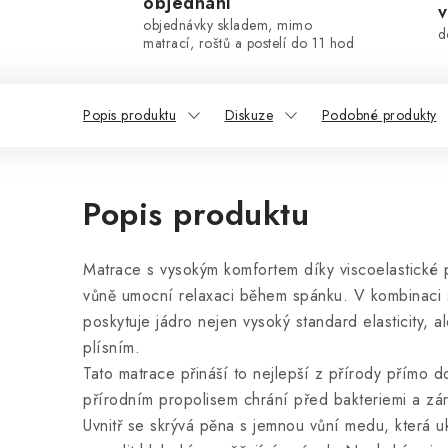
objednání
v
objednávky skladem, mimo
d
matrací, roštů a postelí do 11 hod
Popis produktu
Diskuze
Podobné produkty
Popis produktu
Matrace s vysokým komfortem díky viscoelastick
vůně umocní relaxaci během spánku. V kombinaci
poskytuje jádro nejen vysoký standard elasticity, al
plísním.
Tato matrace přináší to nejlepší z přírody přímo d
přírodním propolisem chrání před bakteriemi a zá
Uvnitř se skrývá pěna s jemnou vůní medu, která u