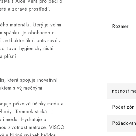
rstva s Aloe Vera pro péči o
sté a zdravé prostředí.
o materiálu, který je velmi
Rozměr
em spánku. Je obohacen o
antibakteriální, antivirové a
udržovat hygienicky čisté
a plísní.
, která spojuje inovativní
uktem s výjimečnými
nosnost ma
pojuje příznivé účinky medu a
Počet zón
ýhody: Termoelastická –
su i medu. Hydratuje a
Požadované
hou životnost matrace. VISCO
ký a klidný spánek každou