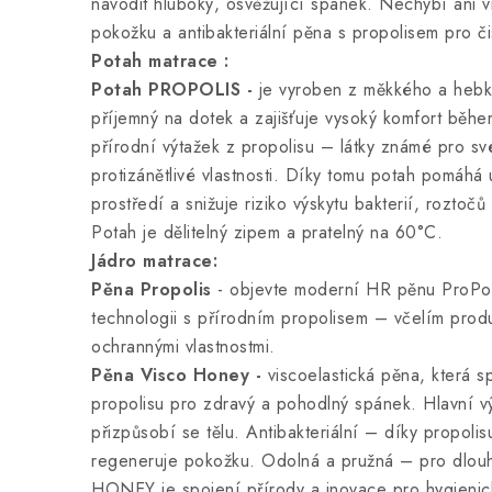
navodit hluboký, osvěžující spánek. Nechybí ani v
pokožku a antibakteriální pěna s propolisem pro či
Potah matrace :
Potah PROPOLIS -
je vyroben z měkkého a hebkéh
příjemný na dotek a zajišťuje vysoký komfort běh
přírodní výtažek z propolisu – látky známé pro své 
protizánětlivé vlastnosti. Díky tomu potah pomáhá 
prostředí a snižuje riziko výskytu bakterií, roztočů 
Potah je dělitelný zipem a pratelný na 60°C.
Jádro matrace:
Pěna Propolis
- objevte moderní HR pěnu ProPolis
technologii s přírodním propolisem – včelím prod
ochrannými vlastnostmi.
Pěna Visco Honey -
viscoelastická pěna, která s
propolisu pro zdravý a pohodlný spánek. Hlavní v
přizpůsobí se tělu. Antibakteriální – díky propoli
regeneruje pokožku. Odolná a pružná – pro dlou
HONEY je spojení přírody a inovace pro hygienic