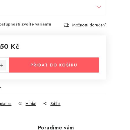
Možnosti doručení
050 Kč
:
PŘIDAT DO KOŠÍKU
o
ptat se
Hlídat
Sdílet
Poradíme vám