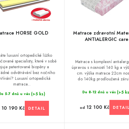
atrace HORSE GOLD
Matrace zdravotní Mate
ANTIALERGIC care
áte luxusní ortopedické lůžko
čované specialisty, které v sobě
Matrace s komplexní antialer
ojuje patentované biopěny a
úpravou s nosností 140 kg a vý
ádné odvětrávání bez nočního
cm. výška matrace 22cm nos
hřívání? Luxusní ortopedická
do 140kg prodloužená záruk
matrace...
(>5 k
Do 8-12 dnů u vás
(>5 ks)
Do 5-7 dnů u vás
12 100 Kč
10 190 Kč
od