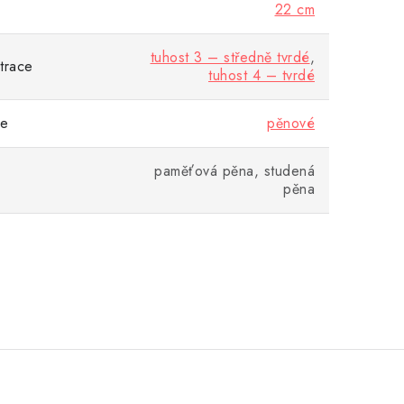
22 cm
tuhost 3 – středně tvrdé
,
trace
tuhost 4 – tvrdé
ce
pěnové
paměťová pěna, studená
pěna