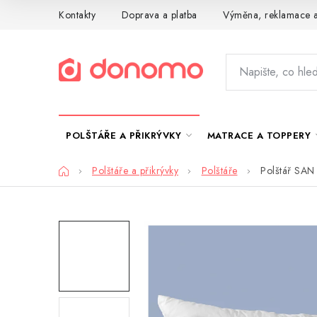
Přejít
Kontakty
Doprava a platba
Výměna, reklamace a
na
obsah
POLŠTÁŘE A PŘIKRÝVKY
MATRACE A TOPPERY
Domů
Polštáře a přikrývky
Polštáře
Polštář SA