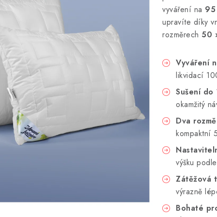
vyváření na
95
upravíte díky v
rozměrech
50 
Vyváření n
likvidací 1
Sušení do 
okamžitý ná
Dva rozmě
kompaktní 
Nastavitel
výšku podle
Zátěžová t
výrazně lép
Bohaté pro