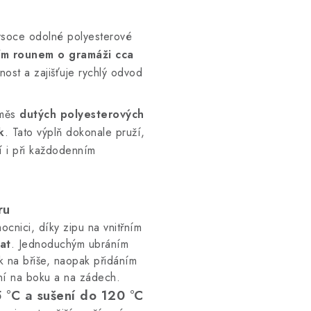
oce odolné polyesterové
ním rounem o gramáži cca
nost a zajišťuje rychlý odvod
směs
dutých polyesterových
k
. Tato výplň dokonale pruží,
í i při každodenním
ru
cnici, díky zipu na vnitřním
at
. Jednoduchým ubráním
k na břiše, naopak přidáním
ní na boku a na zádech.
 °C a sušení do 120 °C