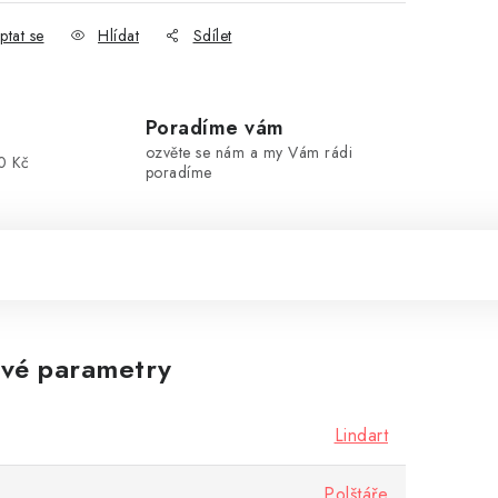
ptat se
Hlídat
Sdílet
Poradíme vám
ozvěte se nám a my Vám rádi
0 Kč
poradíme
vé parametry
Lindart
Polštáře