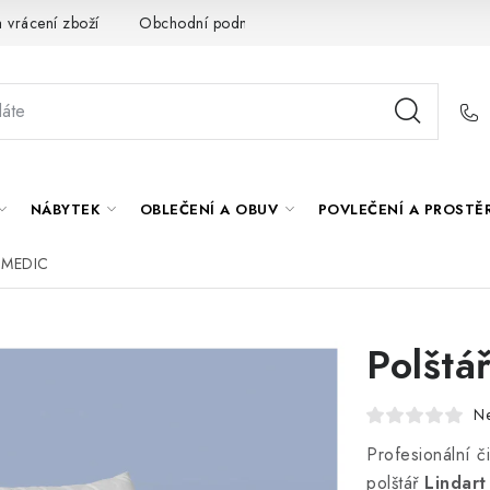
 vrácení zboží
Obchodní podmínky
O nás
Spolupráce s
NÁBYTEK
OBLEČENÍ A OBUV
POVLEČENÍ A PROSTĚ
N MEDIC
Polšt
N
Profesionální či
polštář
Lindar