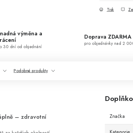
Tisk
Ze
nadná výměna a
Doprava ZDARMA
rácení
pro objednávky nad 2 00
o 30 dní od objednání
Podobné produkty
Doplňko
áplně – zdravotní
Značka
Kategorie
tě za každých okolností.