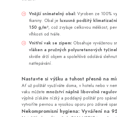
Vnější snímatelný obal:
Vyroben ze 100% vys
tkaniny. Obal je
luxusně podšitý klimatizač
150 g/m²
, což zvyšuje celkovou měkkost, pev
vlhkosti od tváře.
Vnitřní vak se zipem:
Obsahuje vyváženou 
vláken a pružných polyuretanových tyčine
skvěle drží objem a spolehlivě odolává slehnut
natřepávání.
Nastavte si výšku a tuhost přesně na mí
Ať už polštář využíváte doma, v hotelu nebo v nemo
vaku můžete
množství náplně libovolně regulov
výplně získáte nízký a poddajný polštář pro spáne
vytvoříte pevnou a vysokou oporu pro zdravé spa
Nekompromisní hygiena: Vyváření na 95