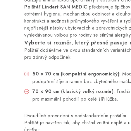
Polštář Lindart SAN MEDIC
představuje špičkov
extrémní hygienu, mechanickou odolnost a dlouhou
konstrukci a možnosti průmyslového vyváření a ryc
nejpřísnější nároky ubytovacích a zdravotnických 
vyhledávanou volbou pro rodiny se silnými alergiky
Vyberte si rozměr, který přesně pasuje
Polštář dodáváme ve dvou standardních variantác
pro zdravý odpočinek:
50 × 70 cm (kompaktní ergonomický):
Mode
podepření šíje a ramen bez zbytečného mačká
70 × 90 cm (klasický velký rozměr):
Tradičn
pro maximální pohodlí po celé šíři lůžka.
Dvoudílné provedení s nadstandardním prošitím
Polštář je navržen tak, aby chránil vnitřní náplň 
údržbu: