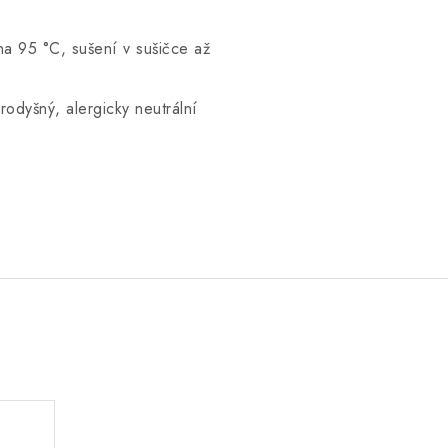
na 95 °C, sušení v sušičce až
odyšný, alergicky neutrální
.