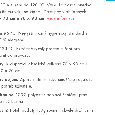
 °C
a sušení do
120 °C
. Výšku i tuhost si snadno
nitřnímu vaku se zipem. Dostupný v oblíbených
× 70 cm a 70 × 90 cm
.
Více informací
a 95 °C:
Nejvyšší možný hygienický standard s
00 % alergenů.
120 °C:
Extrémně rychlý proces sušení pro
vrat do provozu.
ry:
K dispozici v klasické velikosti 70 × 90 cm i
50 × 70 cm.
ný objem:
Zip na vnitřním vaku umožňuje regulovat
 potřeb uživatele.
kanina:
100% polyester odolává častému praní
e než bavlna.
šití:
Potah podšitý 150g rounem skvěle drží tvar a