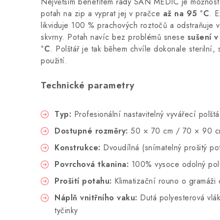
Největším benefitem řady SAN MEDIC je možnost s
potah na zip a vyprat jej v pračce
až na 95 °C
. E
likviduje 100 % prachových roztočů a odstraňuje v
skvrny. Potah navíc bez problémů snese
sušení v
°C
. Polštář je tak během chvíle dokonale sterilní,
použití.
Technické parametry
Typ:
Profesionální nastavitelný vyvářecí polštá
Dostupné rozměry:
50 × 70 cm / 70 × 90 
Konstrukce:
Dvoudílná (snímatelný prošitý pot
Povrchová tkanina:
100% vysoce odolný pol
Prošití potahu:
Klimatizační rouno o gramáži
Náplň vnitřního vaku:
Dutá polyesterová vlá
tyčinky