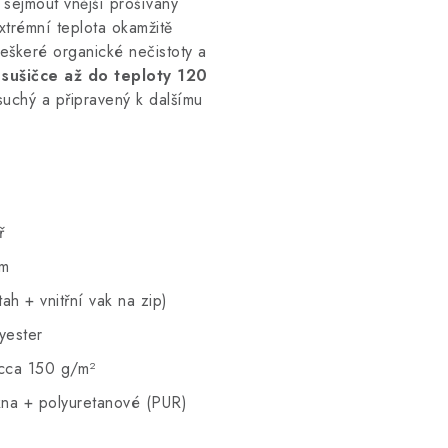
ejmout vnější prošívaný
xtrémní teplota okamžitě
eškeré organické nečistoty a
 sušičce až do teploty 120
 suchý a připravený k dalšímu
ř
cm
ah + vnitřní vak na zip)
yester
 cca 150 g/m²
kna + polyuretanové (PUR)