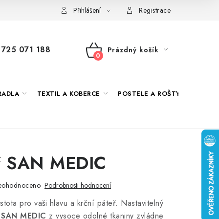
 námi
Jak správně vybrat
Podmínky ochrany osobních údajů
Přihlášení
Registrace
725 071 188
Prázdný košík
NÁKUPNÍ
KOŠÍK
RADLA
TEXTIL A KOBERCE
POSTELE A ROŠTY
DEKO
ář SAN MEDIC
eohodnoceno
Podrobnosti hodnocení
stota pro vaši hlavu a krční páteř. Nastavitelný
t SAN MEDIC
z vysoce odolné tkaniny zvládne