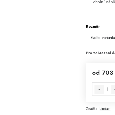
chrání nápl
Rozměr
od
703
Měrná cena
Značka:
Lindart