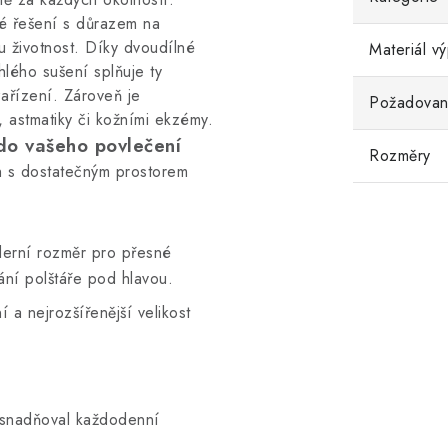
é řešení s důrazem na
 životnost. Díky dvoudílné
Materiál vý
hlého sušení splňuje ty
zařízení. Zároveň je
Požadované
, astmatiky či kožními ekzémy.
 do vašeho povlečení
Rozměry
h s dostatečným prostorem
rní rozměr pro přesné
ní polštáře pod hlavou.
í a nejrozšířenější velikost
a usnadňoval každodenní