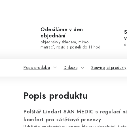
Odesíláme v den
S
objednání
v
objednávky skladem, mimo
d
matrací, roštů a postelí do 11 hod
Popis produktu
Diskuze
Související produkty
Popis produktu
Polštář Lindart SAN MEDIC s regulací n
komfort pro zátěžové provozy
Udržujte anatomickou oporu hlavy v absolutní čisto