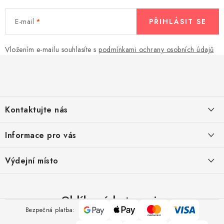
E-mail
PŘIHLÁSIT SE
Vložením e-mailu souhlasíte s
podmínkami ochrany osobních údajů
Z
á
p
a
Kontaktujte nás
t
í
Pomůžeme vám s výběrem
Informace pro vás
Potřebujete s něčím poradit? Jsme tu pro vás!
Kontakty
Výdejní místo
Doprava a platba
Výměna, reklamace a vrácení zboží
Oblíbené kategorie
Google
Apple
Mastercard
Visa
Bezpečná platba:
Obchodní podmínky
Pay
Pay
Polštáře
Přikrývky