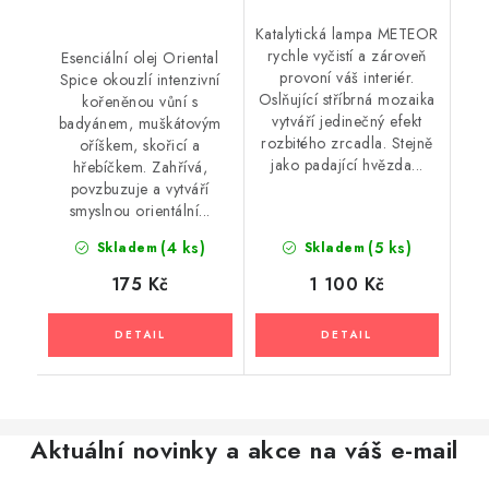
Katalytická lampa METEOR
rychle vyčistí a zároveň
Esenciální olej Oriental
provoní váš interiér.
Spice okouzlí intenzivní
Oslňující stříbrná mozaika
kořeněnou vůní s
vytváří jedinečný efekt
badyánem, muškátovým
rozbitého zrcadla. Stejně
oříškem, skořicí a
jako padající hvězda...
hřebíčkem. Zahřívá,
povzbuzuje a vytváří
smyslnou orientální...
(4 ks)
(5 ks)
Skladem
Skladem
175 Kč
1 100 Kč
Aktuální novinky a akce na váš e-mail