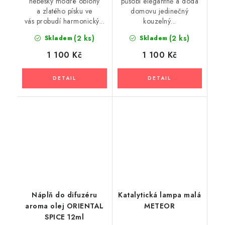
nebesky modré oblohy
působí elegantně a dodá
a zlatého písku ve
domovu jedinečný
vás probudí harmonický...
kouzelný...
(2 ks)
(2 ks)
Skladem
Skladem
1 100 Kč
1 100 Kč
Náplň do difuzéru
Katalytická lampa malá
aroma olej ORIENTAL
METEOR
SPICE 12ml