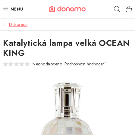
Přejít
Hleda
na
obsah
Dekorace
POLŠTÁŘE A PŘIKRÝVKY
Katalytická lampa velká OCEAN
MATRACE A TOPPERY
KING
NÁBYTEK
Neohodnoceno
Podrobnosti hodnocení
OBLEČENÍ A OBUV
POVLEČENÍ A PROSTĚRADLA
TEXTIL A KOBERCE
POSTELE A ROŠTY