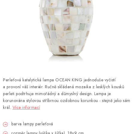
DEKORACE
Kontakty
Doprava a platba
Výměna, reklamace a vrácení zboží
Obchodní podmínky
O nás
Spolupráce s námi
Jak správně vybrat
Podmínky ochrany osobních údajů
Cookies
Úvod
Perleťová katalytická lampa OCEAN KING jednoduše vyčistí
a provoní váš interiér. Ručně skládaná mozaika z lesklých kousků
perleti podtrhuje mimořádný a důmyslný design. Lampa je
korunována stylovou stříbrnou ozdobnou korunkou - stejně jako sám
král.
Více informací
barva lampy perleťová
rozměr lampy (výška x šířka) 18x9 cm