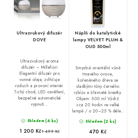
Ultrazvukový difuzér
Náplň do katalytické
DOVE
lampy VELVET PLUM &
OUD 500ml
Ultrazvukový aroma
difuzér – Millefiori
Smyslná orientální vůně
Elegantní difuzér pro
tmavého ovoce,
vonné oleje, zvlhčuje
kořeněného dřeva se
vzduch a provoní interiér.
sladkými tóny černého
Tichý chod, LED osvětlení,
rybízu a šťavnaté švestky.
bezpečné automatické
Objem: 500 ml Výdrž:
vypnutí....
cca 20 hodin ve velké
lampě / o 20–25 % déle...
(4 ks)
Skladem
(2 ks)
Skladem
1 200 Kč
470 Kč
1 499 Kč