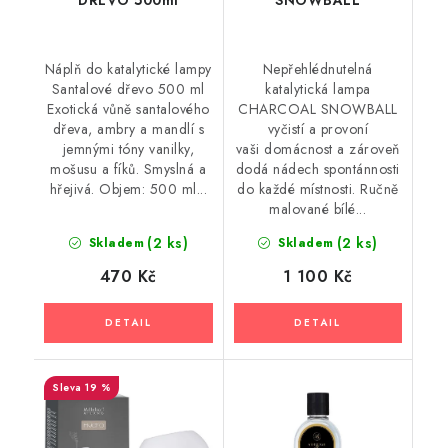
Náplň do katalytické lampy
Nepřehlédnutelná
Santalové dřevo 500 ml
katalytická lampa
Exotická vůně santalového
CHARCOAL SNOWBALL
dřeva, ambry a mandlí s
vyčistí a provoní
jemnými tóny vanilky,
vaši domácnost a zároveň
mošusu a fíků. Smyslná a
dodá nádech spontánnosti
hřejivá. Objem: 500 ml...
do každé místnosti. Ručně
malované bílé...
(2 ks)
(2 ks)
Skladem
Skladem
470 Kč
1 100 Kč
19 %