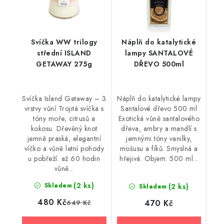
Svíčka WW trilogy
Náplň do katalytické
střední ISLAND
lampy SANTALOVÉ
GETAWAY 275g
DŘEVO 500ml
Svíčka Island Getaway – 3
Náplň do katalytické lampy
vrstvy vůní Trojitá svíčka s
Santalové dřevo 500 ml
tóny moře, citrusů a
Exotická vůně santalového
kokosu. Dřevěný knot
dřeva, ambry a mandlí s
jemně praská, elegantní
jemnými tóny vanilky,
víčko a vůně letní pohody
mošusu a fíků. Smyslná a
u pobřeží. až 60 hodin
hřejivá. Objem: 500 ml...
vůně...
(2 ks)
Skladem
(2 ks)
Skladem
480 Kč
470 Kč
649 Kč