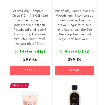
Aroma olej Pompelo –
Vonný olej Cocoa Blanc &
Grep (15 ml) Svěží vůně
Woods Jemná kombinace
sicilského grepu,
bílého kakaa, květin a
pomeranče a citronu.
dřeva. Elegantní vůně s
Povzbuzující citrusová
tóny cedru, santalového
kompozice, která čistí
dřeva a pižma. velikost
vzduch a osvěží mysl.
oleje 15ml hřejivá a...
velikost oleje 15ml...
(>5 ks)
(>5 ks)
Skladem
Skladem
299 Kč
299 Kč
26 %