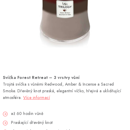
DEKORACE
Kontakty
Doprava a platba
Výměna, reklamace a vrácení zboží
Obchodní podmínky
O nás
Spolupráce s námi
Jak správně vybrat
Podmínky ochrany osobních údajů
Cookies
Úvod
Svíčka Forest Retreat – 3 vrstvy vůní
Trojitá svíčka s vůněmi Redwood, Amber & Incense a Sacred
Smoke. Dřevěný knot praská, elegantní víčko, hřejivá a uklidňující
atmosféra.
Více informací
až 60 hodin vůně
Praskající dřevěný knot