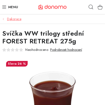
Přejít
Hleda
na
obsah
Dekorace
POLŠTÁŘE A PŘIKRÝVKY
Svíčka WW trilogy střední
MATRACE A TOPPERY
FOREST RETREAT 275g
NÁBYTEK
Neohodnoceno
Podrobnosti hodnocení
OBLEČENÍ A OBUV
26 %
POVLEČENÍ A PROSTĚRADLA
TEXTIL A KOBERCE
POSTELE A ROŠTY