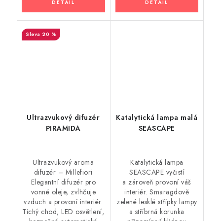
20 %
Ultrazvukový difuzér
Katalytická lampa malá
PIRAMIDA
SEASCAPE
Ultrazvukový aroma
Katalytická lampa
difuzér – Millefiori
SEASCAPE vyčistí
Elegantní difuzér pro
a zároveň provoní váš
vonné oleje, zvlhčuje
interiér. Smaragdově
vzduch a provoní interiér.
zelené lesklé střípky lampy
Tichý chod, LED osvětlení,
a stříbrná korunka