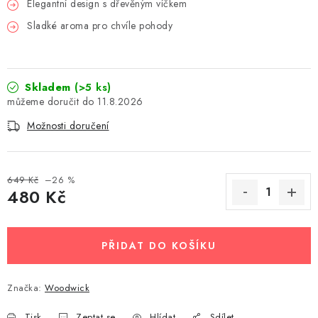
Elegantní design s dřevěným víčkem
Sladké aroma pro chvíle pohody
Skladem
(>5 ks)
11.8.2026
Možnosti doručení
649 Kč
–26 %
480 Kč
Měrná cena:
PŘIDAT DO KOŠÍKU
Značka:
Woodwick
Tisk
Zeptat se
Hlídat
Sdílet