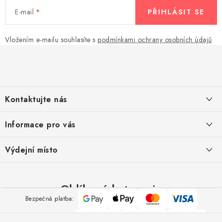
E-mail
PŘIHLÁSIT SE
Vložením e-mailu souhlasíte s
podmínkami ochrany osobních údajů
Z
á
p
a
Kontaktujte nás
t
í
Pomůžeme vám s výběrem
Informace pro vás
Potřebujete s něčím poradit? Jsme tu pro vás!
Kontakty
Výdejní místo
Doprava a platba
Výměna, reklamace a vrácení zboží
Oblíbené kategorie
Google
Apple
Mastercard
Visa
Bezpečná platba:
Obchodní podmínky
Pay
Pay
Polštáře
Přikrývky
Ručníky
O nás
Spolehlivá doprava: