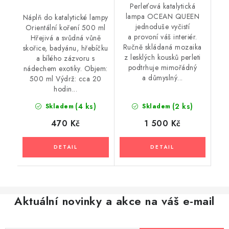
Perleťová katalytická
lampa OCEAN QUEEN
Náplň do katalytické lampy
jednoduše vyčistí
Orientální koření 500 ml
a provoní váš interiér.
Hřejivá a svůdná vůně
Ručně skládaná mozaika
skořice, badyánu, hřebíčku
z lesklých kousků perleti
a bílého zázvoru s
podtrhuje mimořádný
nádechem exotiky. Objem:
a důmyslný...
500 ml Výdrž: cca 20
hodin...
(4 ks)
(2 ks)
Skladem
Skladem
470 Kč
1 500 Kč
Aktuální novinky a akce na váš e-mail