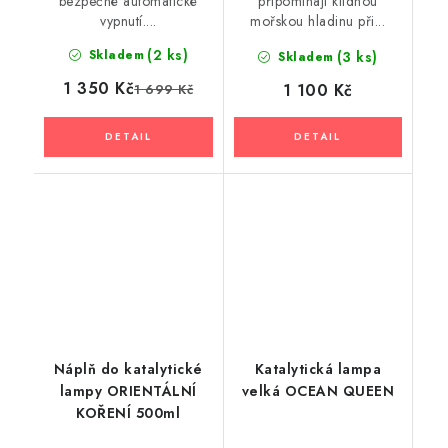
bezpečné automatické
připomínají klidnou
vypnutí....
mořskou hladinu při...
(2 ks)
Skladem
(3 ks)
Skladem
1 350 Kč
1 100 Kč
1 699 Kč
Náplň do katalytické
Katalytická lampa
lampy ORIENTÁLNÍ
velká OCEAN QUEEN
KOŘENÍ 500ml