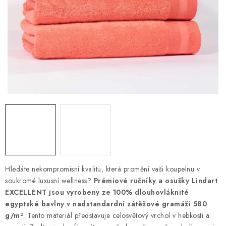
DEKORACE
Kontakty
Doprava a platba
Výměna, reklamace a vrácení zboží
Obchodní podmínky
O nás
Spolupráce s námi
Jak správně vybrat
Podmínky ochrany osobních údajů
Cookies
Úvod
Hledáte nekompromisní kvalitu, která promění vaši koupelnu v
soukromé luxusní wellness?
Prémiové ručníky a osušky Lindart
EXCELLENT jsou vyrobeny ze 100% dlouhovláknité
egyptské bavlny v nadstandardní zátěžové gramáži 580
g/m²
. Tento materiál představuje celosvětový vrchol v hebkosti a