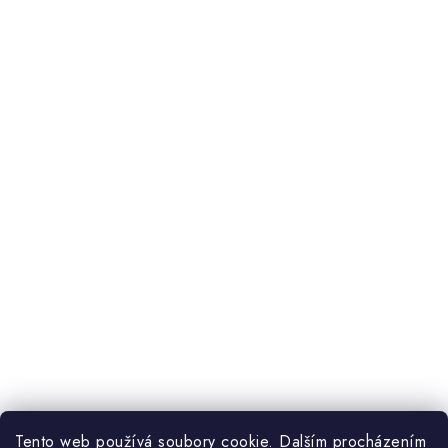
Úvod
Otevírací doba:
Po, St, Pá
9:00–17:00
Út, Čt
9:00–14:00
Tento web používá soubory cookie. Dalším procházením