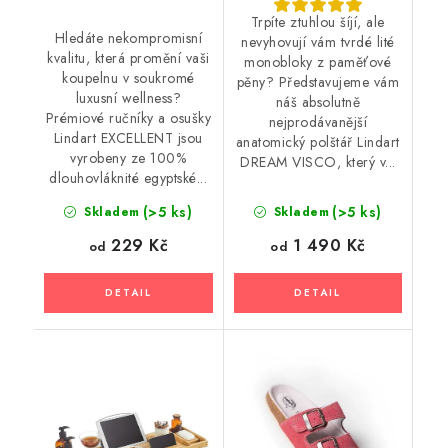
Trpíte ztuhlou šíjí, ale
Hledáte nekompromisní
nevyhovují vám tvrdé lité
kvalitu, která promění vaši
monobloky z paměťové
koupelnu v soukromé
pěny? Představujeme vám
luxusní wellness?
náš absolutně
Prémiové ručníky a osušky
nejprodávanější
Lindart EXCELLENT jsou
anatomický polštář Lindart
vyrobeny ze 100%
DREAM VISCO, který v...
dlouhovláknité egyptské...
(>5 ks)
(>5 ks)
Skladem
Skladem
229 Kč
1 490 Kč
od
od