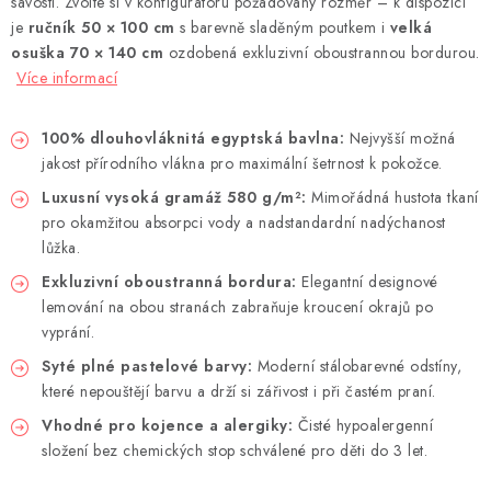
savosti. Zvolte si v konfigurátoru požadovaný rozměr – k dispozici
je
ručník 50 × 100 cm
s barevně sladěným poutkem i
velká
osuška 70 × 140 cm
ozdobená exkluzivní oboustrannou bordurou.
Více informací
100% dlouhovláknitá egyptská bavlna:
Nejvyšší možná
jakost přírodního vlákna pro maximální šetrnost k pokožce.
Luxusní vysoká gramáž 580 g/m²:
Mimořádná hustota tkaní
pro okamžitou absorpci vody a nadstandardní nadýchanost
lůžka.
Exkluzivní oboustranná bordura:
Elegantní designové
lemování na obou stranách zabraňuje kroucení okrajů po
vyprání.
Syté plné pastelové barvy:
Moderní stálobarevné odstíny,
které nepouštějí barvu a drží si zářivost i při častém praní.
Vhodné pro kojence a alergiky:
Čisté hypoalergenní
složení bez chemických stop schválené pro děti do 3 let.