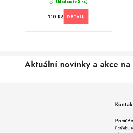
(>5 ks)
Skladem
110 Kč
Aktuální novinky a akce na 
Z
á
Kontak
p
a
Pomůže
Potřebuje