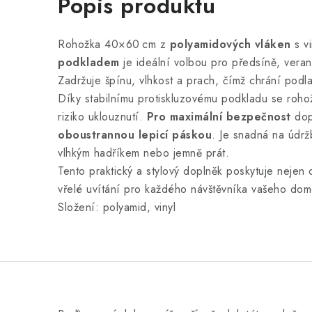
Popis produktu
Rohožka 40×60 cm z
polyamidových vláken
s v
podkladem
je ideální volbou pro předsíně, veran
Zadržuje špínu, vlhkost a prach, čímž chrání podlah
Díky stabilnímu protiskluzovému podkladu se roho
riziko uklouznutí.
Pro maximální bezpečnost
dop
oboustrannou lepicí páskou
. Je snadná na údržb
vlhkým hadříkem nebo jemně prát.
Tento praktický a stylový doplněk poskytuje nejen 
vřelé uvítání pro každého návštěvníka vašeho dom
Složení: polyamid, vinyl