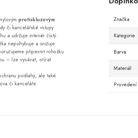
Doplňko
Značka
inylovým
protiskluzovým
dy či kancelářské vstupy.
u a udržuje interiér čistý.
Kategorie
žka nepohybuje a snižuje
oručujeme připevnit rohožku
Barva
u – lze vysávat, otírat
Materiál
ochranu podlahy, ale také
ova či kanceláře.
Provedení