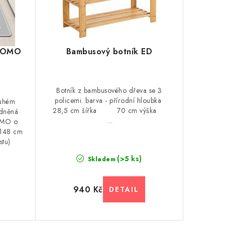
 DOMO
Bambusový botník ED
Botník z bambusového dřeva se 3
policemi. barva - přírodní hloubka
ouhém
28,5 cm šířka 70 cm výška
odněná
...
DOMO o
 148 cm
tu)
(>5 ks)
Skladem
940 Kč