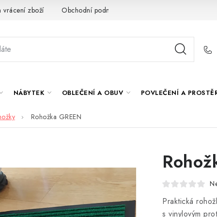
 vrácení zboží
Obchodní podmínky
O nás
Spolupráce s
NÁBYTEK
OBLEČENÍ A OBUV
POVLEČENÍ A PROSTĚ
hožky
Rohožka GREEN
Rohož
N
Praktická rohož
s vinylovým pro