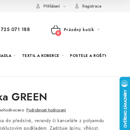
 námi
Jak správně vybrat
Podmínky ochrany osobních údajů
Přihlášení
Registrace
725 071 188
Prázdný košík
NÁKUPNÍ
KOŠÍK
RADLA
TEXTIL A KOBERCE
POSTELE A ROŠTY
DEKO
ka GREEN
eohodnoceno
Podrobnosti hodnocení
ka do předsíně, verandy či kanceláře z polyamidu
tiskluzovým podkladem. Zadržuje špínu, vlhkost,