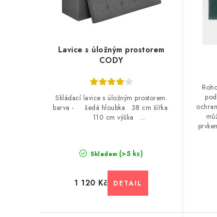
Lavice s úložným prostorem
CODY
Roho
podl
Skládací lavice s úložným prostorem.
ochran
barva - šedá hloubka 38 cm šířka
můž
110 cm výška ...
prvke
(>5 ks)
Skladem
1 120 Kč