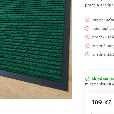
prach a snadno 
rozměr
40
odolnost a 
protiskluzn
materiál pol
snadná údr
Skladem
(>
189 Kč
Měrná cena