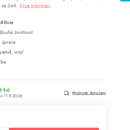
se čistí.
Více informací
x60cm
dlouhá životnost
á úprava
yamid, vinyl
žba
5 ks)
Možnosti doručení
11.8.2026
: