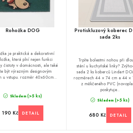
Rohožka DOG
Protiskluzový koberec
sada 2ks
žka je praktická a dekorativní
ožka, která plní nejen funkci
Trpíte bolestmi nohou při dl
y čistoty v domácnosti, ale také
stání u kuchyňské linky? Zvýh
e být výrazným designovým
sada 2 ks koberců Lindart 
m u vstupu. rozměr 40x60cm...
rozměrech 44 × 74 cm a 44 ×
z měkčeného PVC (novoplas
poskytuje...
(>5 ks)
Skladem
(>5 ks)
Skladem
190 Kč
680 Kč