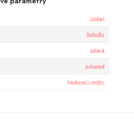
vé parametry
Lindart
Rohožky
zelená
polyamid
Venkovní i vnitřní