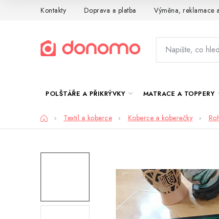
Přejít
Kontakty
Doprava a platba
Výměna, reklamace a
na
obsah
POLŠTÁŘE A PŘIKRÝVKY
MATRACE A TOPPERY
Domů
Textil a koberce
Koberce a koberečky
Ro