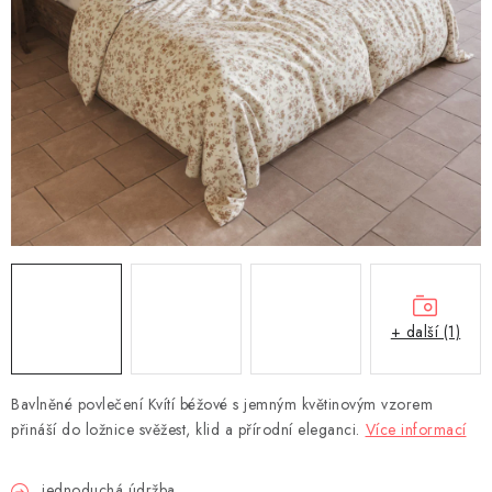
DEKORACE
Kontakty
Doprava a platba
Výměna, reklamace a vrácení zboží
Obchodní podmínky
O nás
Spolupráce s námi
Jak správně vybrat
Podmínky ochrany osobních údajů
Cookies
Úvod
+ další (1)
Bavlněné povlečení Kvítí béžové s jemným květinovým vzorem
přináší do ložnice svěžest, klid a přírodní eleganci.
Více informací
jednoduchá údržba