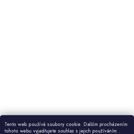
Otevírací doba:
Po, St, Pá
9:00–17:00
Út, Čt
9:00–14:00
Tento web používá soubory cookie. Dalším procházením
tohoto webu vyjadřujete souhlas s jejich používáním..