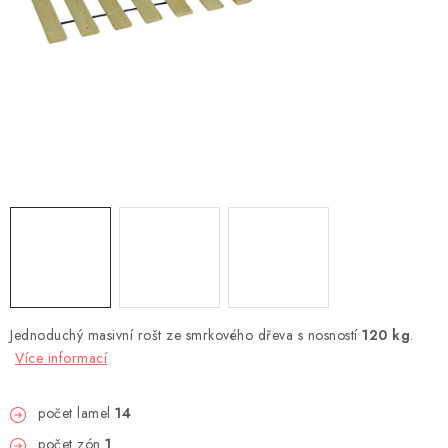
DEKORACE
Kontakty
Doprava a platba
Výměna, reklamace a vrácení zboží
Obchodní podmínky
O nás
Spolupráce s námi
Jak správně vybrat
Podmínky ochrany osobních údajů
Cookies
Úvod
Jednoduchý masivní rošt ze smrkového dřeva s nosností
120 kg
.
Více informací
počet lamel
14
počet zón
1