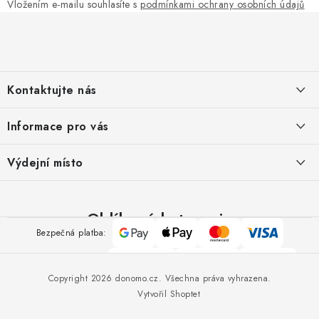
Vložením e-mailu souhlasíte s
podmínkami ochrany osobních údajů
Z
á
p
a
Kontaktujte nás
t
í
Pomůžeme vám s výběrem
Informace pro vás
Potřebujete s něčím poradit? Jsme tu pro vás!
Kontakty
Výdejní místo
Doprava a platba
Výměna, reklamace a vrácení zboží
Oblíbené kategorie
Google
Apple
Mastercard
Visa
Bezpečná platba:
Obchodní podmínky
Pay
Pay
Polštáře
Přikrývky
Ručníky
O nás
Spolehlivá doprava:
Povlečení
Nábytek
Copyright 2026
donomo.cz
. Všechna práva vyhrazena.
Spolupráce s námi
Deky
Vytvořil Shoptet
Jak správně vybrat