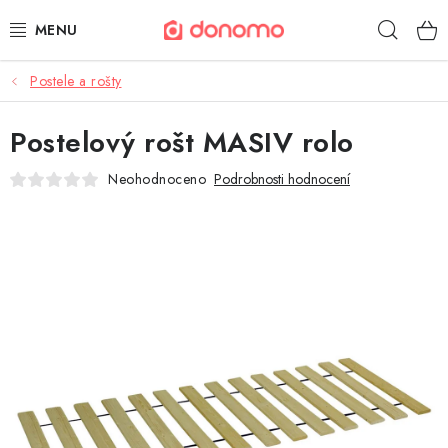
Přejít
Hleda
na
obsah
Postele a rošty
POLŠTÁŘE A PŘIKRÝVKY
Postelový rošt MASIV rolo
MATRACE A TOPPERY
Neohodnoceno
Podrobnosti hodnocení
NÁBYTEK
OBLEČENÍ A OBUV
POVLEČENÍ A PROSTĚRADLA
TEXTIL A KOBERCE
POSTELE A ROŠTY