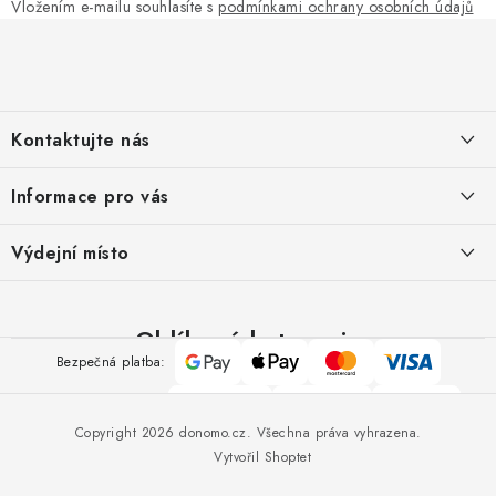
Vložením e-mailu souhlasíte s
podmínkami ochrany osobních údajů
Z
á
p
a
Kontaktujte nás
t
í
Pomůžeme vám s výběrem
Informace pro vás
Potřebujete s něčím poradit? Jsme tu pro vás!
Kontakty
Výdejní místo
Doprava a platba
Výměna, reklamace a vrácení zboží
Oblíbené kategorie
Google
Apple
Mastercard
Visa
Bezpečná platba:
Obchodní podmínky
Pay
Pay
Polštáře
Přikrývky
Ručníky
O nás
Spolehlivá doprava:
Povlečení
Nábytek
Copyright 2026
donomo.cz
. Všechna práva vyhrazena.
Spolupráce s námi
Deky
Vytvořil Shoptet
Jak správně vybrat