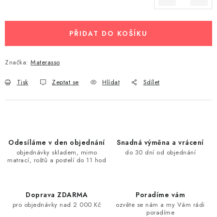
Měrná cena:
PŘIDAT DO KOŠÍKU
Značka:
Materasso
Tisk
Zeptat se
Hlídat
Sdílet
Odesíláme v den objednání
Snadná výměna a vrácení
objednávky skladem, mimo
do 30 dní od objednání
matrací, roštů a postelí do 11 hod
Doprava ZDARMA
Poradíme vám
pro objednávky nad 2 000 Kč
ozvěte se nám a my Vám rádi
poradíme