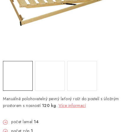
DEKORACE
Kontakty
Doprava a platba
Výměna, reklamace a vrácení zboží
Obchodní podmínky
O nás
Spolupráce s námi
Jak správně vybrat
Podmínky ochrany osobních údajů
Cookies
Úvod
Manuálně polohovatelný pevný laťový rošt do postelí s úložným
prostorem s nosností
120 kg
.
Více informací
počet lamel
14
počet zón
1