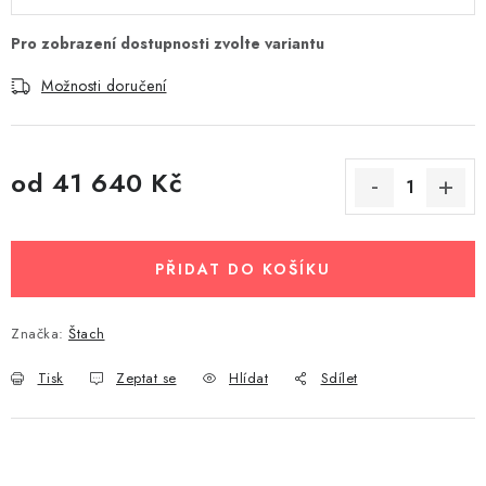
Možnosti doručení
od
41 640 Kč
Měrná cena:
PŘIDAT DO KOŠÍKU
Značka:
Štach
Tisk
Zeptat se
Hlídat
Sdílet