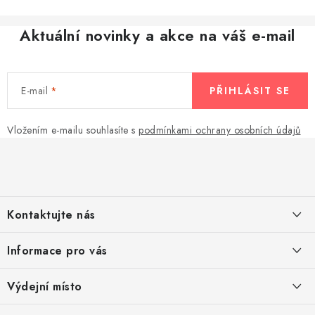
Aktuální novinky a akce na váš e-mail
E-mail
PŘIHLÁSIT SE
Vložením e-mailu souhlasíte s
podmínkami ochrany osobních údajů
Z
á
p
a
Kontaktujte nás
t
í
Pomůžeme vám s výběrem
Informace pro vás
Potřebujete s něčím poradit? Jsme tu pro vás!
Kontakty
Výdejní místo
Doprava a platba