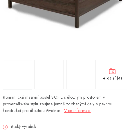
DEKORACE
Kontakty
Doprava a platba
Výměna, reklamace a vrácení zboží
Obchodní podmínky
O nás
Spolupráce s námi
Jak správně vybrat
Podmínky ochrany osobních údajů
Cookies
Úvod
+ další (4)
Romantická masivní postel SOFIE s úložným prostorem v
provensálském stylu zaujme jemně zdobenými čely a pevnou
konstrukcí pro dlouhou životnost.
Více informací
český výrobek