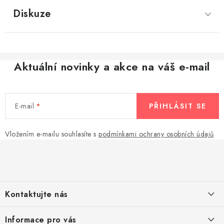
Diskuze
Aktuální novinky a akce na váš e-mail
E-mail
PŘIHLÁSIT SE
Vložením e-mailu souhlasíte s
podmínkami ochrany osobních údajů
Z
á
p
a
Kontaktujte nás
t
í
Pomůžeme vám s výběrem
Informace pro vás