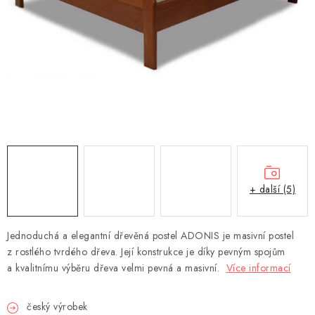
DEKORACE
Kontakty
Doprava a platba
Výměna, reklamace a vrácení zboží
Obchodní podmínky
O nás
Spolupráce s námi
Jak správně vybrat
Podmínky ochrany osobních údajů
Cookies
Úvod
+ další (5)
Jednoduchá a elegantní dřevěná postel ADONIS je masivní postel
z rostlého tvrdého dřeva. Její konstrukce je díky pevným spojům
a kvalitnímu výběru dřeva velmi pevná a masivní.
Více informací
český výrobek