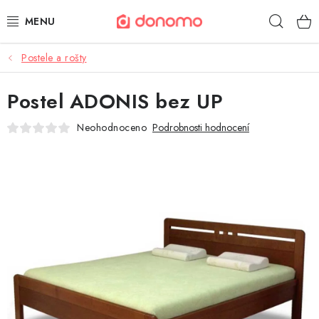
Přejít
Hleda
na
obsah
Postele a rošty
POLŠTÁŘE A PŘIKRÝVKY
Postel ADONIS bez UP
MATRACE A TOPPERY
Neohodnoceno
Podrobnosti hodnocení
NÁBYTEK
OBLEČENÍ A OBUV
POVLEČENÍ A PROSTĚRADLA
TEXTIL A KOBERCE
POSTELE A ROŠTY