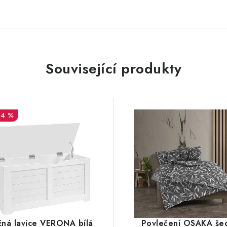
Související produkty
14 %
žná lavice VERONA bílá
Povlečení OSAKA še