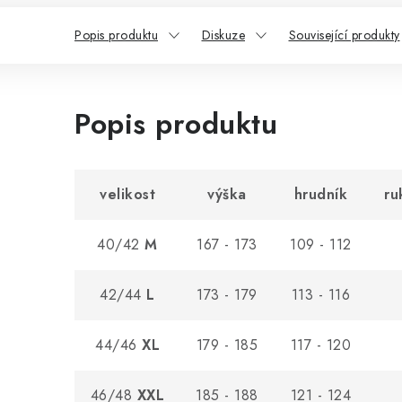
Popis produktu
Diskuze
Související produkty
Popis produktu
velikost
výška
hrudník
ru
40/42
M
167 - 173
109 - 112
42/44
L
173 - 179
113 - 116
44/46
XL
179 - 185
117 - 120
46/48
XXL
185 - 188
121 - 124