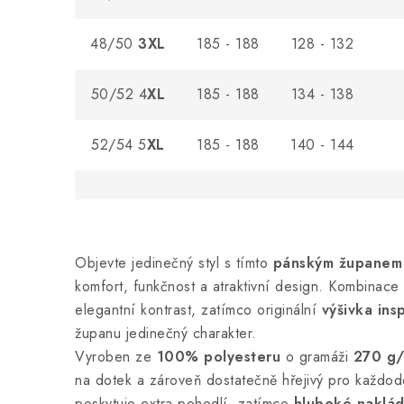
48/50
3XL
185 - 188
128 - 132
50/52 4
XL
185 - 188
134 - 138
52/54 5
XL
185 - 188
140 - 144
Objevte jedinečný styl s tímto
pánským županem 
komfort, funkčnost a atraktivní design. Kombinace
elegantní kontrast, zatímco originální
výšivka ins
županu jedinečný charakter.
Vyroben ze
100% polyesteru
o gramáži
270 g/
na dotek a zároveň dostatečně hřejivý pro každo
poskytuje extra pohodlí, zatímco
hluboké naklá