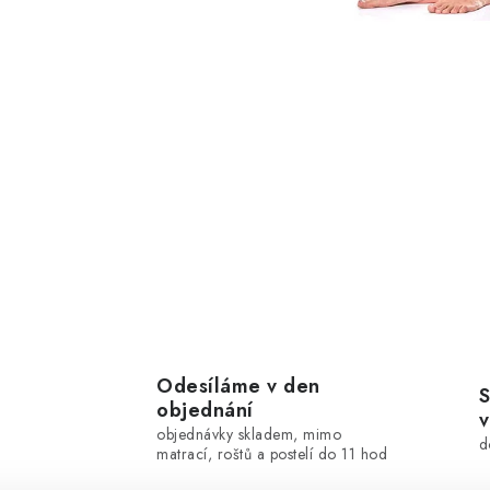
Odesíláme v den
S
objednání
v
objednávky skladem, mimo
d
matrací, roštů a postelí do 11 hod