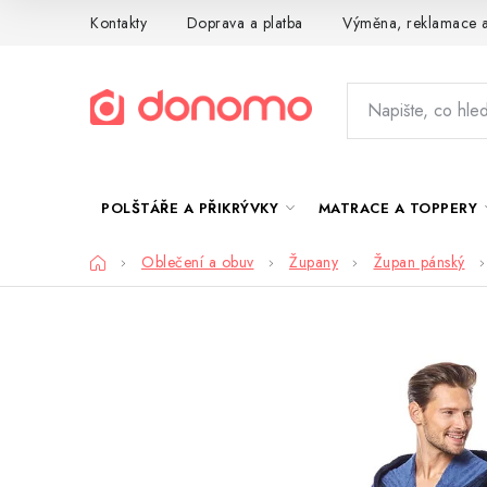
Přejít
Kontakty
Doprava a platba
Výměna, reklamace a
na
obsah
POLŠTÁŘE A PŘIKRÝVKY
MATRACE A TOPPERY
Domů
Oblečení a obuv
Župany
Župan pánský