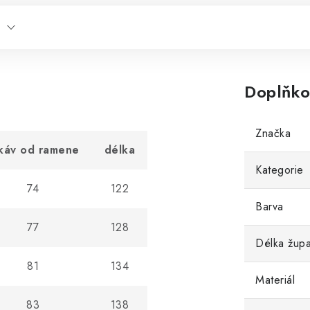
Doplňko
Značka
káv od ramene
délka
Kategorie
74
122
Barva
77
128
Délka žup
81
134
Materiál
83
138