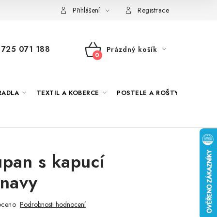
 námi
Jak správně vybrat
Podmínky ochrany osobních údajů
Přihlášení
Registrace
725 071 188
Prázdný košík
NÁKUPNÍ
KOŠÍK
RADLA
TEXTIL A KOBERCE
POSTELE A ROŠTY
DEKO
pan s kapucí
navy
oceno
Podrobnosti hodnocení