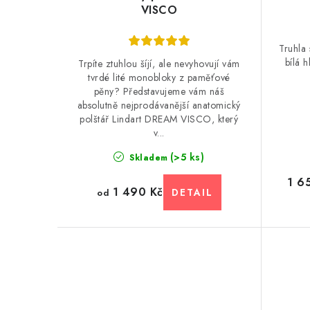
VISCO
Truhla
bílá
Trpíte ztuhlou šíjí, ale nevyhovují vám
tvrdé lité monobloky z paměťové
pěny? Představujeme vám náš
absolutně nejprodávanější anatomický
polštář Lindart DREAM VISCO, který
v...
(>5 ks)
Skladem
1 6
1 490 Kč
od