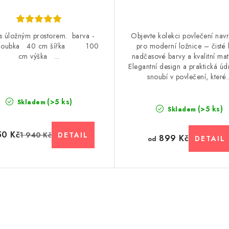
 s úložným prostorem. barva -
Objevte kolekci povlečení nav
 hloubka 40 cm šířka 100
pro moderní ložnice – čisté l
cm výška ...
nadčasové barvy a kvalitní mate
Elegantní design a praktická úd
snoubí v povlečení, které..
(>5 ks)
Skladem
(>5 ks)
Skladem
50 Kč
1 940 Kč
899 Kč
od