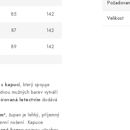
Požadované
85
142
Velikost
87
142
89
142
s kapucí
, který spojuje
 dvou mužných barev vytváří
pirovaná letectvím
dodává
m²
, župan je lehký, příjemný
denní nošení. Kapuce
dané kapsy
pojmou všechny