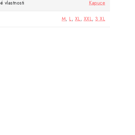
 vlastnosti
Kapuce
M
,
L
,
XL
,
XXL
,
3 XL