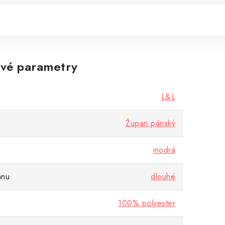
vé parametry
L&L
Župan pánský
modrá
anu
dlouhé
100% polyester