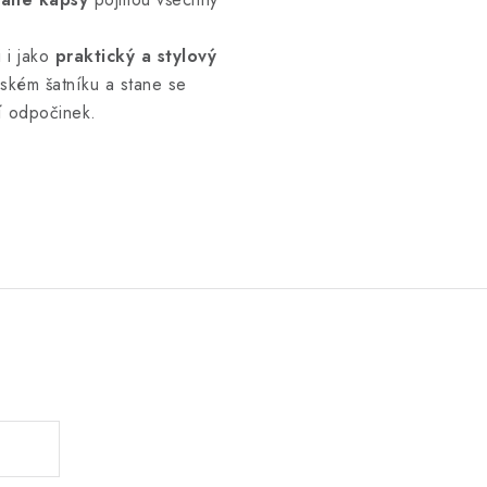
 i jako
praktický a stylový
ském šatníku a stane se
í odpočinek.
.