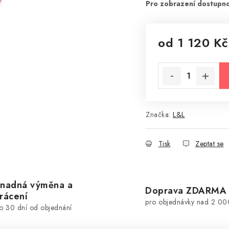
od
1 120 Kč
Měrná cena:
Značka:
L&L
Tisk
Zeptat se
nadná výměna a
Doprava ZDARMA
rácení
pro objednávky nad 2 00
o 30 dní od objednání