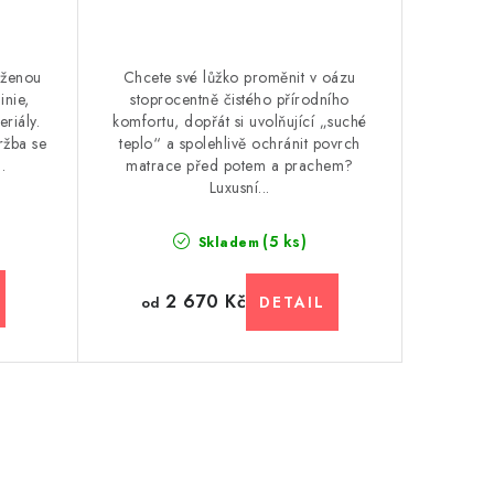
rženou
Chcete své lůžko proměnit v oázu
inie,
stoprocentně čistého přírodního
riály.
komfortu, dopřát si uvolňující „suché
ržba se
teplo“ a spolehlivě ochránit povrch
.
matrace před potem a prachem?
Luxusní...
(5 ks)
Skladem
2 670 Kč
od