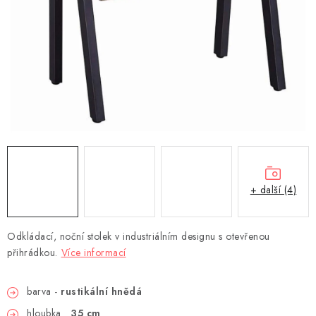
DEKORACE
Kontakty
Doprava a platba
Výměna, reklamace a vrácení zboží
Obchodní podmínky
O nás
Spolupráce s námi
Jak správně vybrat
Podmínky ochrany osobních údajů
Cookies
Úvod
+ další (4)
Odkládací, noční stolek v industriálním designu s otevřenou
přihrádkou.
Více informací
barva -
rustikální hnědá
hloubka
35 cm