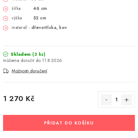
šířka
46 cm
výška
52 cm
materiál -
dřevotříska, kov
Skladem
(3 ks)
11.8.2026
Možnosti doručení
1 270 Kč
Měrná cena:
PŘIDAT DO KOŠÍKU