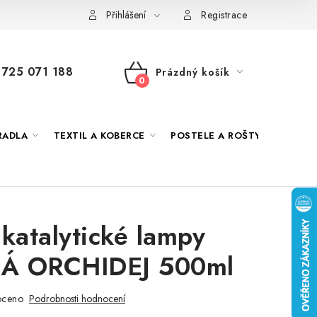
 námi
Jak správně vybrat
Podmínky ochrany osobních údajů
Přihlášení
Registrace
725 071 188
Prázdný košík
NÁKUPNÍ
KOŠÍK
RADLA
TEXTIL A KOBERCE
POSTELE A ROŠTY
DEKO
katalytické lampy
Á ORCHIDEJ 500ml
oceno
Podrobnosti hodnocení