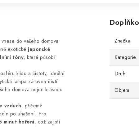
Doplňko
Značka
vnese do vašeho domova
ůně exotické
japonské
lními tóny
, které působí
Kategorie
osféru klidu a čistoty, ideální
Druh
lytická lampa zároveň
čistí
vašeho domova nejen krásnou
Objem
je vzduch
, přičemž
odin po uhašení. Pro
 minut hoření
, což zajistí