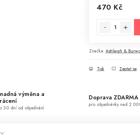
470 Kč
Měrná cena:
Značka:
Ashleigh & Burw
Tisk
Zeptat se
nadná výměna a
Doprava ZDARMA
rácení
pro objednávky nad 2 00
o 30 dní od objednání