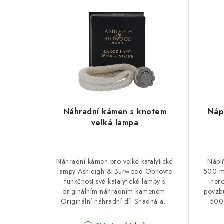
Náhradní kámen s knotem
Náp
velká lampa
Náhradní kámen pro velké katalytické
Náplň
lampy Ashleigh & Burwood Obnovte
500 m
funkčnost své katalytické lampy s
nero
originálním náhradním kamenem.
povzbu
Originální náhradní díl Snadná a...
500 