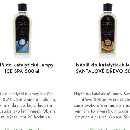
lň do katalytické lampy
Náplň do katalytické l
ICE SPA 500ml
SANTALOVÉ DŘEVO 5
 do katalytické lampy Ice Spa
Náplň do katalytické lampy Sa
l Svěží vůně vodního melounu,
dřevo 500 ml Exotická vů
li a ambry. Lehká, chladivá a
santalového dřeva, ambry a ma
zující jako letní vánek. Objem:
jemnými tóny vanilky, mošusu a
ml Výdrž: cca 20 hodin ve...
Smyslná a hřejivá. Objem: 500