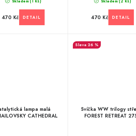
(1 ks)
(2 ks)
Skladem
Skladem
470 Kč
470 Kč
26 %
atalytická lampa malá
Svíčka WW trilogy stř
HAILOVSKY CATHEDRAL
FOREST RETREAT 27