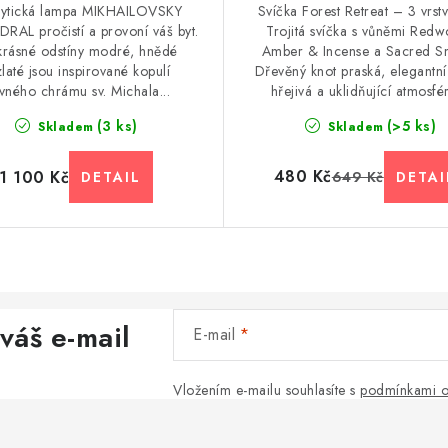
lytická lampa MIKHAILOVSKY
Svíčka Forest Retreat – 3 vrstv
RAL pročistí a provoní váš byt.
Trojitá svíčka s vůněmi Red
krásné odstíny modré, hnědé
Amber & Incense a Sacred S
zlaté jsou inspirované kopulí
Dřevěný knot praská, elegantní
avného chrámu sv. Michala...
hřejivá a uklidňující atmosfér
(3 ks)
(>5 ks)
Skladem
Skladem
480 Kč
1 100 Kč
649 Kč
váš e-mail
E-mail
Vložením e-mailu souhlasíte s
podmínkami o