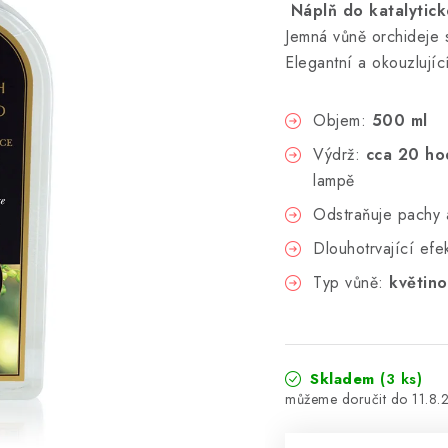
Náplň do katalytic
Jemná vůně orchideje 
Elegantní a okouzlujíc
Objem:
500 ml
Výdrž:
cca 20 ho
lampě
Odstraňuje pachy a
Dlouhotrvající efe
Typ vůně:
květino
Skladem
(3 ks)
11.8.