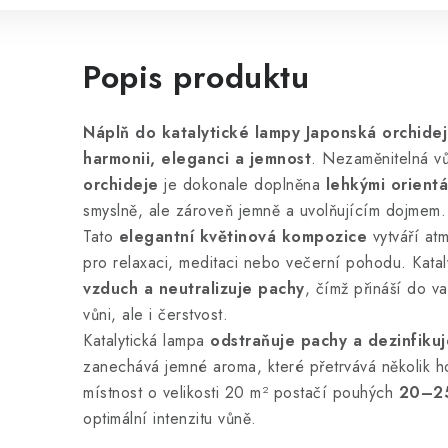
Popis produktu
Náplň do katalytické lampy Japonská orchidej
harmonii, eleganci a jemnost
. Nezaměnitelná v
orchideje
je dokonale doplněna
lehkými orientá
smyslně, ale zároveň jemně a uvolňujícím dojmem.
Tato
elegantní květinová kompozice
vytváří atm
pro relaxaci, meditaci nebo večerní pohodu. Kata
vzduch a neutralizuje pachy
, čímž přináší do 
vůni, ale i čerstvost.
Katalytická lampa
odstraňuje pachy a dezinfiku
zanechává jemné aroma, které přetrvává několik h
místnost o velikosti 20 m² postačí pouhých
20–25
optimální intenzitu vůně.