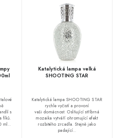
ampy
Katalytická lampa velká
00ml
SHOOTING STAR
ntalové
Katalytická lampa SHOOTING STAR
ně
rychle vyčistí a provoní
ndlí s
vaši domácnost. Oslňující stříbrná
 fíků.
mozaika vytváří ohromující efekt
 ml...
rozbitého zrcadla. Stejně jako
padající...