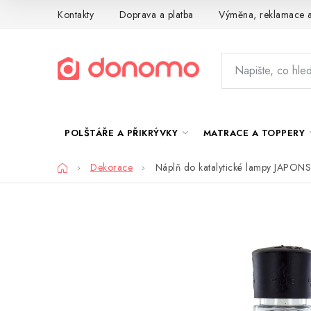
Přejít
Kontakty
Doprava a platba
Výměna, reklamace a
na
obsah
POLŠTÁŘE A PŘIKRÝVKY
MATRACE A TOPPERY
Domů
Dekorace
Náplň do katalytické lampy JAPO