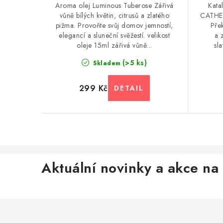
Aroma olej Luminous Tuberose Zářivá
Kata
vůně bílých květin, citrusů a zlatého
CATHED
pižma. Provoňte svůj domov jemností,
Pře
elegancí a sluneční svěžestí. velikost
a 
oleje 15ml zářivá vůně...
sl
(>5 ks)
Skladem
299 Kč
Aktuální novinky a akce na 
Z