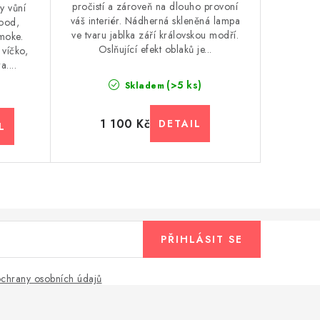
pročistí a zároveň na dlouho provoní
y vůní
váš interiér. Nádherná skleněná lampa
wood,
ve tvaru jablka září královskou modří.
moke.
Oslňující efekt oblaků je...
 víčko,
a....
(>5 ks)
Skladem
1 100 Kč
PŘIHLÁSIT SE
chrany osobních údajů