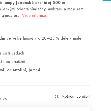
ké lampy Japonská orchidej 500 ml
s lehkými orientálními tóny, ambrami a mošusem.
í atmosféra.
Více informací
din
ve velké lampě / o 20–25 % déle v malé
 čistí vzduch
kt i po uhašení
vá, orientální, jemná
Možnosti doručení
2026