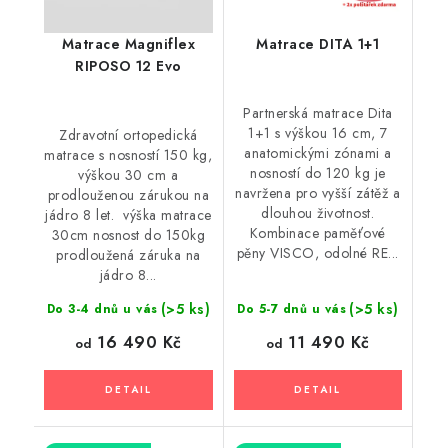
Matrace Magniflex
Matrace DITA 1+1
RIPOSO 12 Evo
Partnerská matrace Dita
1+1 s výškou 16 cm, 7
Zdravotní ortopedická
anatomickými zónami a
matrace s nosností 150 kg,
nosností do 120 kg je
výškou 30 cm a
navržena pro vyšší zátěž a
prodlouženou zárukou na
dlouhou životnost.
jádro 8 let. výška matrace
Kombinace paměťové
30cm nosnost do 150kg
pěny VISCO, odolné RE...
prodloužená záruka na
jádro 8...
(>5 ks)
(>5 ks)
Do 3-4 dnů u vás
Do 5-7 dnů u vás
16 490 Kč
11 490 Kč
od
od