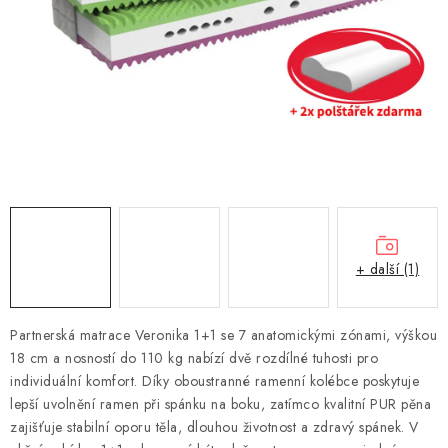
DEKORACE
Kontakty
Doprava a platba
Výměna, reklamace a vrácení zboží
Obchodní podmínky
O nás
Spolupráce s námi
Jak správně vybrat
Podmínky ochrany osobních údajů
Cookies
Úvod
+ další (1)
Partnerská matrace Veronika 1+1 se 7 anatomickými zónami, výškou
18 cm a nosností do 110 kg nabízí dvě rozdílné tuhosti pro
individuální komfort. Díky oboustranné ramenní kolébce poskytuje
lepší uvolnění ramen při spánku na boku, zatímco kvalitní PUR pěna
zajišťuje stabilní oporu těla, dlouhou životnost a zdravý spánek. V