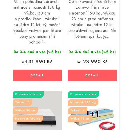
Velmi pohodlná zdravotní
Certifikovaná středně tuhá
matrace s nosností 150 kg,
zdravotní matrace
výškou 30 cm
s nosností 150 kg, výškou
a prodlouženou zárukou
23 cm a prodlouženou
na jádro 12 let, výjimečná
zárukou na jádro 12 let
vysokou vrstvou paměťové
pro aktivní regeneraci těla
pěny pro maximální
během spánku. Je...
pohodlí...
(>5 ks)
(>5 ks)
Do 3-4 dnů u vás
Do 3-4 dnů u vás
31 990 Kč
28 990 Kč
od
od
Doprava zdarma
Doprava zdarma
Tuhost: 3
Nosnost: 120 kg
Výška: 30 cm
Tuhost: 4
Nosnost: 150 kg
Výška: 16 cm