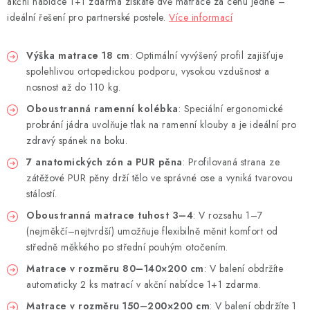
akční nabídce 1+1 zdarma získáte dvě matrace za cenu jedné –
ideální řešení pro partnerské postele.
Více informací
Výška matrace 18 cm
: Optimální vyvýšený profil zajišťuje
spolehlivou ortopedickou podporu, vysokou vzdušnost a
nosnost až do 110 kg.
Oboustranná ramenní kolébka
: Speciální ergonomické
probrání jádra uvolňuje tlak na ramenní klouby a je ideální pro
zdravý spánek na boku.
7 anatomických zón a PUR pěna
: Profilovaná strana ze
zátěžové PUR pěny drží tělo ve správné ose a vyniká tvarovou
stálostí.
Oboustranná matrace tuhost 3–4
: V rozsahu 1–7
(nejměkčí–nejtvrdší) umožňuje flexibilně měnit komfort od
středně měkkého po střední pouhým otočením.
Matrace v rozměru 80–140×200 cm
: V balení obdržíte
automaticky 2 ks matrací v akční nabídce 1+1 zdarma.
Matrace v rozměru 150–200×200 cm
: V balení obdržíte 1