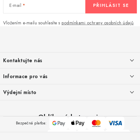
E-mail
PŘIHLÁSIT SE
Vložením e-mailu souhlasíte s
podmínkami ochrany osobních údajů
Z
á
p
a
Kontaktujte nás
t
í
Pomůžeme vám s výběrem
Informace pro vás
Potřebujete s něčím poradit? Jsme tu pro vás!
Kontakty
Výdejní místo
Doprava a platba
Výměna, reklamace a vrácení zboží
Oblíbené kategorie
Google
Apple
Mastercard
Visa
Bezpečná platba:
Obchodní podmínky
Pay
Pay
Polštáře
Přikrývky
Ručníky
O nás
Spolehlivá doprava: