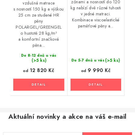
zónami a nosností do 120
vzdušná matrace
kg nabízí dvě různé tuhosti
s nosností 150 kg a výškou
v jedné matraci.
25 cm ze studené HR
Kombinace viscoelastické
pěny
paměťové pěny a...
POLARGEL/GREENGEL
o hustotě 28 kg/m³
a komfortní značková
pěna...
Do 8-12 dnů u vás
(>5 ks)
(>5 ks)
Do 5-7 dnů u vás
12 820 Kč
9 990 Kč
od
od
Aktuální novinky a akce na váš e-mail