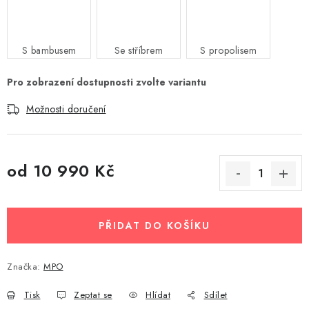
S bambusem
Se stříbrem
S propolisem
Možnosti doručení
od
10 990 Kč
Měrná cena:
PŘIDAT DO KOŠÍKU
Značka:
MPO
Tisk
Zeptat se
Hlídat
Sdílet