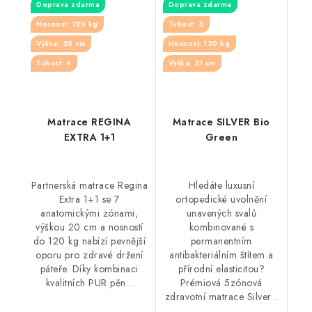
Doprava zdarma
Doprava zdarma
Nosnost: 120 kg
Tuhost: 3
Výška: 20 cm
Nosnost: 130 kg
Tuhost: 4
Výška: 21 cm
Matrace REGINA
Matrace SILVER Bio
EXTRA 1+1
Green
Partnerská matrace Regina
Hledáte luxusní
Extra 1+1 se 7
ortopedické uvolnění
anatomickými zónami,
unavených svalů
výškou 20 cm a nosností
kombinované s
do 120 kg nabízí pevnější
permanentním
oporu pro zdravé držení
antibakteriálním štítem a
páteře. Díky kombinaci
přírodní elasticitou?
kvalitních PUR pěn...
Prémiová 5zónová
zdravotní matrace Silver...