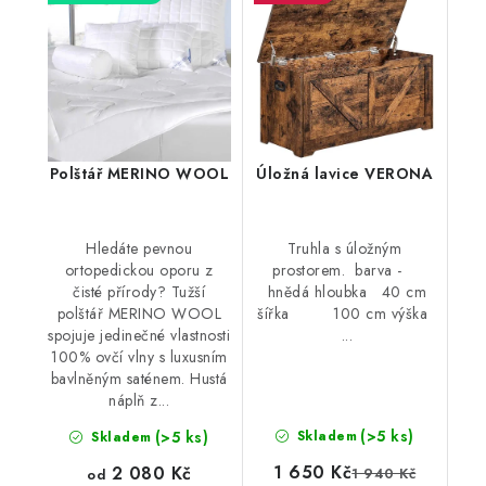
Polštář MERINO WOOL
Úložná lavice VERONA
Hledáte pevnou
Truhla s úložným
ortopedickou oporu z
prostorem. barva -
čisté přírody? Tužší
hnědá hloubka 40 cm
polštář MERINO WOOL
šířka 100 cm výška
spojuje jedinečné vlastnosti
...
100% ovčí vlny s luxusním
bavlněným saténem. Hustá
náplň z...
(>5 ks)
(>5 ks)
Skladem
Skladem
1 650 Kč
2 080 Kč
1 940 Kč
od