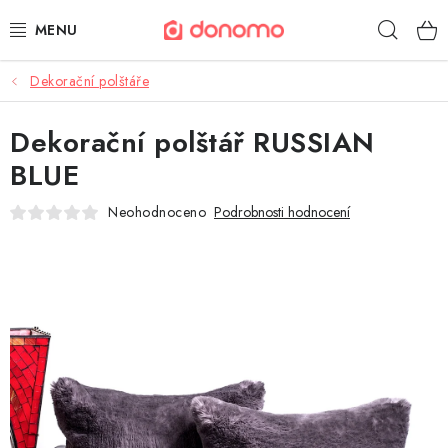
Přejít
Hleda
na
obsah
Dekorační polštáře
POLŠTÁŘE A PŘIKRÝVKY
Dekorační polštář RUSSIAN
MATRACE A TOPPERY
BLUE
NÁBYTEK
Neohodnoceno
Podrobnosti hodnocení
OBLEČENÍ A OBUV
POVLEČENÍ A PROSTĚRADLA
TEXTIL A KOBERCE
POSTELE A ROŠTY