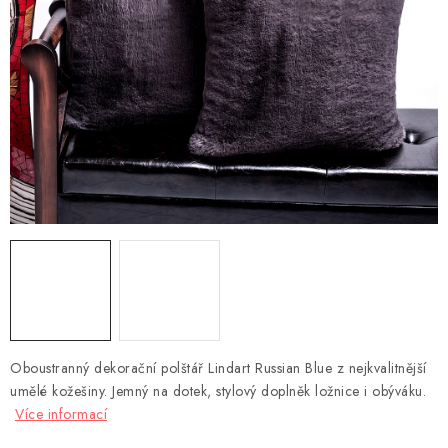
DEKORACE
Kontakty
Doprava a platba
Výměna, reklamace a vrácení zboží
Obchodní podmínky
O nás
Spolupráce s námi
Jak správně vybrat
Podmínky ochrany osobních údajů
Cookies
Úvod
Oboustranný dekorační polštář Lindart Russian Blue z nejkvalitnější
umělé kožešiny. Jemný na dotek, stylový doplněk ložnice i obýváku.
Více informací