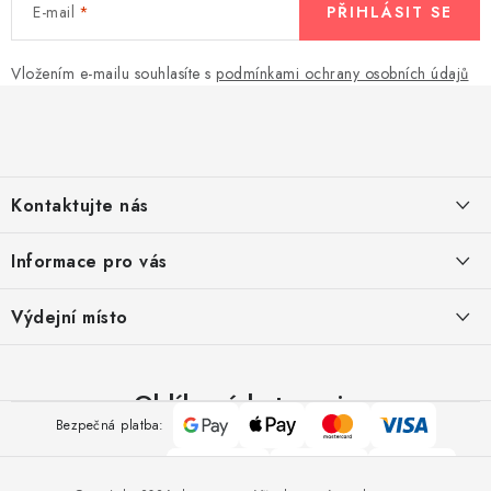
E-mail
PŘIHLÁSIT SE
Vložením e-mailu souhlasíte s
podmínkami ochrany osobních údajů
Z
á
p
a
Kontaktujte nás
t
í
Pomůžeme vám s výběrem
Informace pro vás
Potřebujete s něčím poradit? Jsme tu pro vás!
Kontakty
Výdejní místo
Doprava a platba
Výměna, reklamace a vrácení zboží
Oblíbené kategorie
Google
Apple
Mastercard
Visa
Bezpečná platba:
Obchodní podmínky
Pay
Pay
Polštáře
Přikrývky
Ručníky
O nás
Spolehlivá doprava:
Povlečení
Nábytek